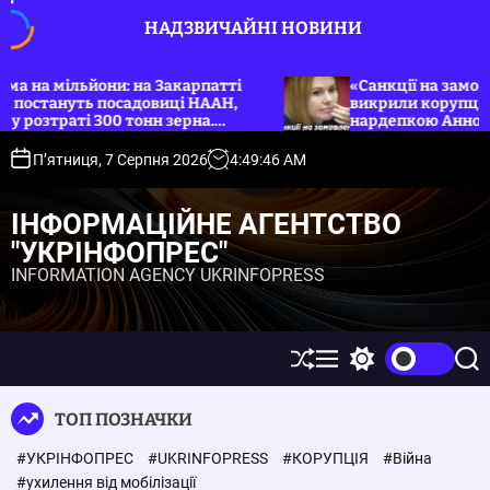
П
НАДЗВИЧАЙНІ НОВИНИ
е
р
е
мільйони: на Закарпатті
«Санкції на замовлення»:
нуть посадовиці НААН,
викрили корупційну групу
й
раті 300 тонн зерна.
нардепкою Анною Скорох
т
и
П’ятниця, 7 Серпня 2026
4
:
49
:
46
AM
д
о
ІНФОРМАЦІЙНЕ АГЕНТСТВО
в
"УКРІНФОПРЕС"
м
INFORMATION AGENCY UKRINFOPRESS
і
с
т
у
П
М
П
П
е
е
е
о
р
н
р
ш
ТОП ПОЗНАЧКИ
е
ю
е
у
т
м
к
#УКРІНФОПРЕС
#UKRINFOPRESS
#КОРУПЦІЯ
#Війна
а
и
с
к
#ухилення від мобілізації