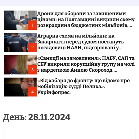
у
а
в
ч
а
к
Дрони для оборони за завищеними
т
о
цінами: на Полтавщині викрили схему
и
л
розкрадання бюджетних мільйонів.
1
ь
Укрінфопрес.
о
Аграрна схема на мільйони: на
р
Закарпатті перед судом постануть
о
посадовиці НААН, підозрювані у
2
в
розтраті 300 тонн зерна. Укрінфопрес.
о
«Санкції на замовлення»: НАБУ, САП та
г
СБУ викрили корупційну групу на чолі
о
з нардепкою Анною Скороход.
3
р
Укрінфопрес.
е
«Від хабаря до фронту: що відомо про
ж
мобілізацію судді Пелиха».
и
м
Укрінфопрес.
4
у
День:
28.11.2024