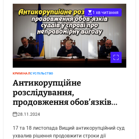
1 хв читання
КРИМІНАЛ
СУСПІЛЬСТВО
Антикорупційне
розслідування,
продовження обов’язків
суддів у справі про
28.11.2024
неправомірну вигоду
17 та 18 листопада Вищий антикорупційний суд
ухвалив рішення продовжити строки дії