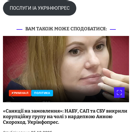
ПОСЛУГИ ІА УКРІНФОПРЕС
ВАМ ТАКОЖ МОЖЕ СПОДОБАТИСЯ:
КРИМІНАЛ
ПРАВО
СУСПІЛЬСТВО
 СБУ викрили
«Від хабаря до фронту: що відомо про мо
 Анною
судді Пелиха». Укрінфопрес.
Опубліковано
04.12.2025