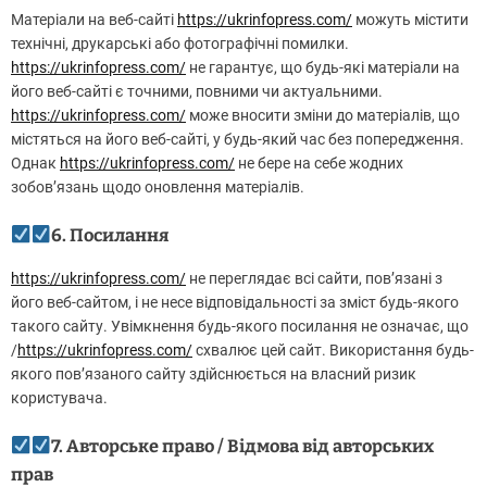
Матеріали на веб-сайті
https://ukrinfopress.com/
можуть містити
технічні, друкарські або фотографічні помилки.
https://ukrinfopress.com/
не гарантує, що будь-які матеріали на
його веб-сайті є точними, повними чи актуальними.
https://ukrinfopress.com/
може вносити зміни до матеріалів, що
містяться на його веб-сайті, у будь-який час без попередження.
Однак
https://ukrinfopress.com/
не бере на себе жодних
зобов’язань щодо оновлення матеріалів.
6. Посилання
https://ukrinfopress.com/
не переглядає всі сайти, пов’язані з
його веб-сайтом, і не несе відповідальності за зміст будь-якого
такого сайту. Увімкнення будь-якого посилання не означає, що
/
https://ukrinfopress.com/
схвалює цей сайт. Використання будь-
якого пов’язаного сайту здійснюється на власний ризик
користувача.
7. Авторське право / Відмова від авторських
прав