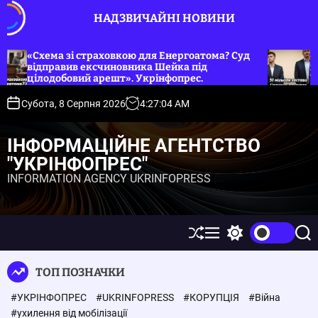
П
НАДЗВИЧАЙНІ НОВИНИ
е
р
е
хема зі страховкою для Енергоатома? Суд
«51 мільй
дправив ексчиновника Шейка під
поставив 
й
лодобовий арешт». Укрінфопрес.
Укрінфоп
т
и
Субота, 8 Серпня 2026
4
:
27
:
04
AM
д
о
ІНФОРМАЦІЙНЕ АГЕНТСТВО
в
"УКРІНФОПРЕС"
м
INFORMATION AGENCY UKRINFOPRESS
і
с
т
у
П
М
П
П
е
е
е
о
р
н
р
ш
ТОП ПОЗНАЧКИ
е
ю
е
у
т
м
к
#УКРІНФОПРЕС
#UKRINFOPRESS
#КОРУПЦІЯ
#Війна
а
и
с
к
#ухилення від мобілізації