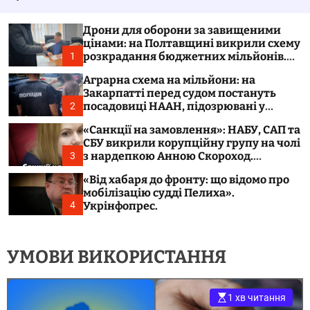
у
а
в
ч
а
к
Дрони для оборони за завищеними
т
о
цінами: на Полтавщині викрили схему
и
л
розкрадання бюджетних мільйонів.
1
ь
Укрінфопрес.
о
Аграрна схема на мільйони: на
р
Закарпатті перед судом постануть
о
посадовиці НААН, підозрювані у
2
в
розтраті 300 тонн зерна. Укрінфопрес.
о
«Санкції на замовлення»: НАБУ, САП та
г
СБУ викрили корупційну групу на чолі
о
з нардепкою Анною Скороход.
3
р
Укрінфопрес.
е
«Від хабаря до фронту: що відомо про
ж
мобілізацію судді Пелиха».
и
м
Укрінфопрес.
4
у
УМОВИ ВИКОРИСТАННЯ
1 хв читання