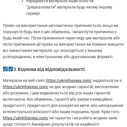
передавати матеріали іншій особі чи
“дзеркалювати” матеріали будь-якому іншому
сервері.
Право на використання автоматично припиняється, якщо ви
порушуєте будь-яке з цих обмежень, і може бути припинено у
будь-який час. Після припинення перегляду цих матеріалів або
після припинення дії права на використання ви повинні знищити
всі завантажені матеріали, що знаходяться у вашому
розпорядженні, в електронному або друкованому форматі.
3. Відмова від відповідальності
Матеріали на веб-сайті
https://ukrinfopress.com/
надаються як є.
https://ukrinfopress.com/
не дає жодних гарантій, висловлених
або розумних, і цим відмовляється від усіх інших гарантій,
включаючи, без обмежень, гарантії або умови комерційної
придатності, придатності для конкретної мети, або непорушення
інтелектуальної власності або інших порушень прав. Крім того,
https://ukrinfopress.com/
не гарантує і не робить жодних заяв
щодо точності, ймовірних результатів чи надійності