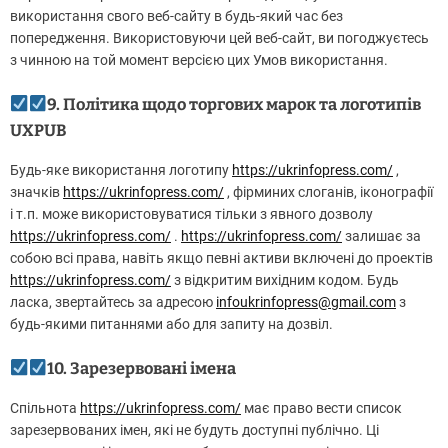
використання свого веб-сайту в будь-який час без
попередження. Використовуючи цей веб-сайт, ви погоджуєтесь
з чинною на той момент версією цих Умов використання.
9. Політика щодо торгових марок та логотипів
UXPUB
Будь-яке використання логотипу
https://ukrinfopress.com/
,
значків
https://ukrinfopress.com/
, фірминих слоганів, іконографії
і т.п. може використовуватися тільки з явного дозволу
https://ukrinfopress.com/
.
https://ukrinfopress.com/
залишає за
собою всі права, навіть якщо певні активи включені до проектів
https://ukrinfopress.com/
з відкритим вихідним кодом. Будь
ласка, звертайтесь за адресою
infoukrinfopress@gmail.com
з
будь-якими питаннями або для запиту на дозвіл.
10. Зарезервовані імена
Спільнота
https://ukrinfopress.com/
має право вести список
зарезервованих імен, які не будуть доступні публічно. Ці