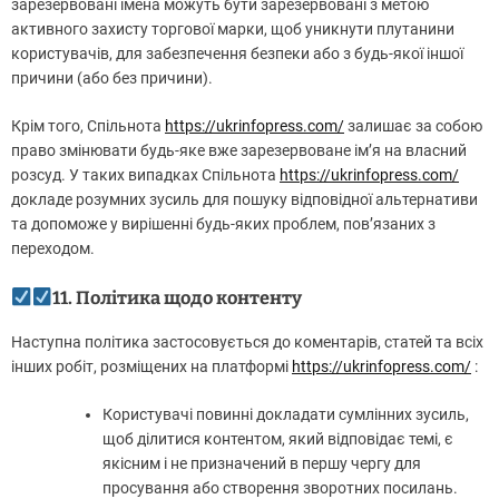
зарезервовані імена можуть бути зарезервовані з метою
активного захисту торгової марки, щоб уникнути плутанини
користувачів, для забезпечення безпеки або з будь-якої іншої
причини (або без причини).
Крім того, Спільнота
https://ukrinfopress.com/
залишає за собою
право змінювати будь-яке вже зарезервоване ім’я на власний
розсуд. У таких випадках Спільнота
https://ukrinfopress.com/
докладе розумних зусиль для пошуку відповідної альтернативи
та допоможе у вирішенні будь-яких проблем, пов’язаних з
переходом.
11. Політика щодо контенту
Наступна політика застосовується до коментарів, статей та всіх
інших робіт, розміщених на платформі
https://ukrinfopress.com/
:
Користувачі повинні докладати сумлінних зусиль,
щоб ділитися контентом, який відповідає темі, є
якісним і не призначений в першу чергу для
просування або створення зворотних посилань.