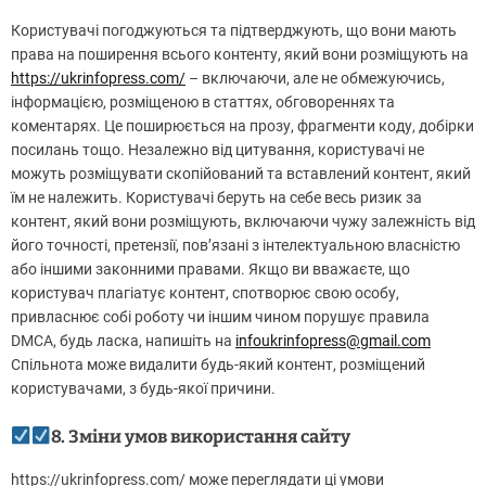
Користувачі погоджуються та підтверджують, що вони мають
права на поширення всього контенту, який вони розміщують на
https://ukrinfopress.com/
– включаючи, але не обмежуючись,
інформацією, розміщеною в статтях, обговореннях та
коментарях. Це поширюється на прозу, фрагменти коду, добірки
посилань тощо. Незалежно від цитування, користувачі не
можуть розміщувати скопійований та вставлений контент, який
їм не належить. Користувачі беруть на себе весь ризик за
контент, який вони розміщують, включаючи чужу залежність від
його точності, претензії, пов’язані з інтелектуальною власністю
або іншими законними правами. Якщо ви вважаєте, що
користувач плагіатує контент, спотворює свою особу,
привласнює собі роботу чи іншим чином порушує правила
DMCA, будь ласка, напишіть на
infoukrinfopress@gmail.com
Спільнота може видалити будь-який контент, розміщений
користувачами, з будь-якої причини.
8. Зміни умов використання сайту
https://ukrinfopress.com/ може переглядати ці умови