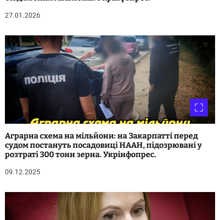
27.01.2026
і
в
Аграрна схема на мільйони: на Закарпатті перед
судом постануть посадовиці НААН, підозрювані у
розтраті 300 тонн зерна. Укрінфопрес.
09.12.2025