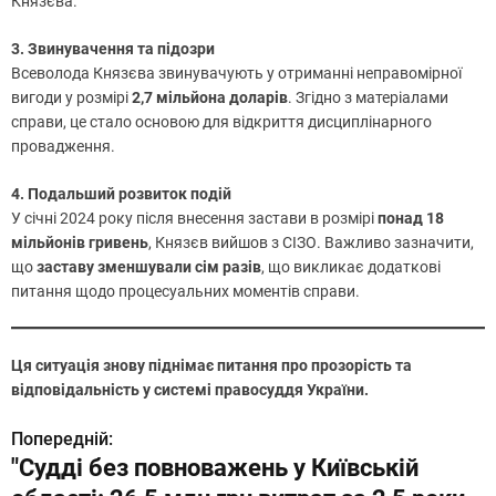
Князєва.
3. Звинувачення та підозри
Всеволода Князєва звинувачують у отриманні неправомірної
вигоди у розмірі
2,7 мільйона доларів
. Згідно з матеріалами
справи, це стало основою для відкриття дисциплінарного
провадження.
4. Подальший розвиток подій
У січні 2024 року після внесення застави в розмірі
понад 18
мільйонів гривень
, Князєв вийшов з СІЗО. Важливо зазначити,
що
заставу зменшували сім разів
, що викликає додаткові
питання щодо процесуальних моментів справи.
Ця ситуація знову піднімає питання про прозорість та
відповідальність у системі правосуддя України.
Попередній:
Н
"Судді без повноважень у Київській
а