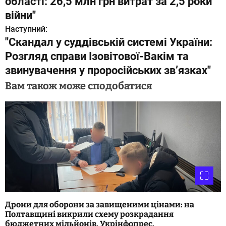
області: 26,5 млн грн витрат за 2,5 роки
в
війни"
Наступний:
і
"Скандал у суддівській системі України:
г
Розгляд справи Ізовітової-Вакім та
звинувачення у проросійських зв’язках"
а
Вам також може сподобатися
ц
і
я
з
а
п
и
Дрони для оборони за завищеними цінами: на
Полтавщині викрили схему розкрадання
с
бюджетних мільйонів. Укрінфопрес.