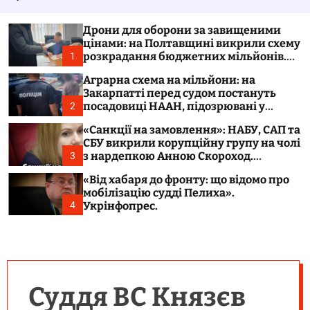
у
а
в
ч
а
к
Дрони для оборони за завищеними
т
о
цінами: на Полтавщині викрили схему
и
л
розкрадання бюджетних мільйонів.
1
ь
Укрінфопрес.
о
Аграрна схема на мільйони: на
р
Закарпатті перед судом постануть
о
посадовиці НААН, підозрювані у
2
в
розтраті 300 тонн зерна. Укрінфопрес.
о
«Санкції на замовлення»: НАБУ, САП та
г
СБУ викрили корупційну групу на чолі
о
з нардепкою Анною Скороход.
3
р
Укрінфопрес.
е
«Від хабаря до фронту: що відомо про
ж
мобілізацію судді Пелиха».
и
м
Укрінфопрес.
4
у
Суддя ВС Князєв