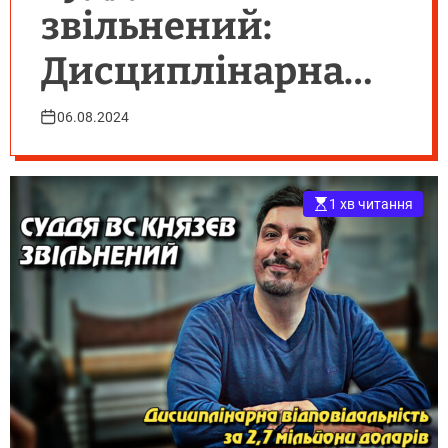
звільнений:
Дисциплінарна
відповідальність
06.08.2024
за 2,7 мільйони
доларів
1 хв читання