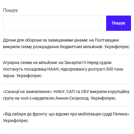
Пошук
Пошук
Дрони для оборони за завищеними цінами: на Полтавщині
викрили схему розкрадання бюджетних мільйонів. Укрінфопрес.
Аграрна схема на мільйони: на Закарпатті перед судом
постануть посадовиці НААН, підозрювані у розтраті 300 тонн
зерна. Укрінфопрес.
«Санкції на замовлення»: НАБУ, САП та СБУ викрили корупційну
групу на чолі з нардепкою Анною Скороход. Укрінфопрес.
«Від хабаря до фронту: що відомо про мобілізацію судді Пелиха».
Укрінфопрес.