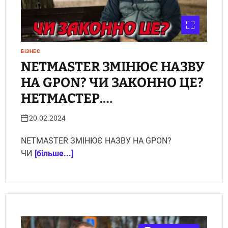
БІЗНЕС
NETMASTER ЗМІНЮЄ НАЗВУ
НА GPON? ЧИ ЗАКОННО ЦЕ?
НЕТМАСТЕР.
ЖУРНАЛІСТСЬКЕ
20.02.2024
РОЗСЛІДУВАННЯ
NETMASTER ЗМІНЮЄ НАЗВУ НА GPON?
УКРІНФОПРЕС
ЧИ
[більше...]