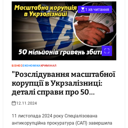
1 хв читання
БІЗНЕС
ЕКОНОМІКА
КРИМІНАЛ
"Розслідування масштабної
корупції в Укрзалізниці:
деталі справи про 50
мільйонів гривень збитків"
12.11.2024
11 листопада 2024 року Спеціалізована
антикорупційна прокуратура (САП) завершила