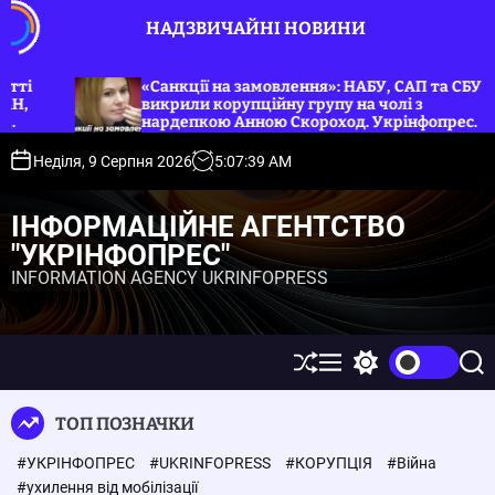
П
НАДЗВИЧАЙНІ НОВИНИ
е
р
е
замовлення»: НАБУ, САП та СБУ
«Від хабаря до фрон
пційну групу на чолі з
й
мобілізацію судді 
нною Скороход. Укрінфопрес.
т
и
Неділя, 9 Серпня 2026
5
:
07
:
40
AM
д
о
ІНФОРМАЦІЙНЕ АГЕНТСТВО
в
"УКРІНФОПРЕС"
м
INFORMATION AGENCY UKRINFOPRESS
і
с
т
у
П
М
П
П
е
е
е
о
р
н
р
ш
ТОП ПОЗНАЧКИ
е
ю
е
у
т
м
к
#УКРІНФОПРЕС
#UKRINFOPRESS
#КОРУПЦІЯ
#Війна
а
и
с
к
#ухилення від мобілізації