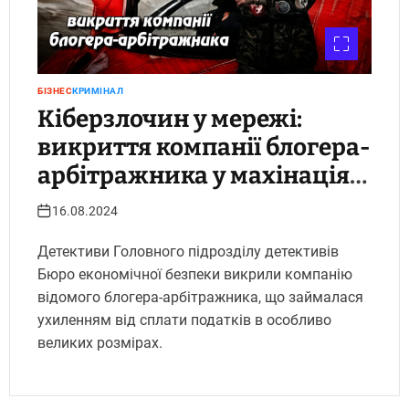
БІЗНЕС
КРИМІНАЛ
Кіберзлочин у мережі:
викриття компанії блогера-
арбітражника у махінаціях
на понад 1 мільярд гривень
16.08.2024
Детективи Головного підрозділу детективів
Бюро економічної безпеки викрили компанію
відомого блогера-арбітражника, що займалася
ухиленням від сплати податків в особливо
великих розмірах.