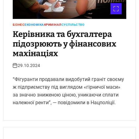
БІЗНЕС
ЕКОНОМІКА
КРИМІНАЛ
СУСПІЛЬСТВО
Керівника та бухгалтера
підозрюють у фінансових
махінаціях
29.10.2024
“Фігуранти продавали видобутий граніт своєму
ж підприємству під виглядом «гірничої маси»
за значно зниженою ціною, уникаючи сплати
належної ренти”, — повідомили в Нацполіції.