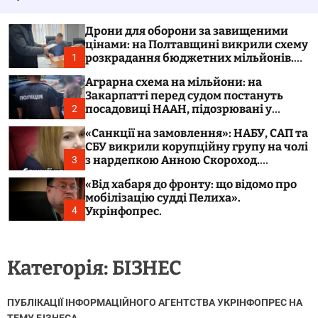
у
а
в
ч
а
к
Дрони для оборони за завищеними
т
о
цінами: на Полтавщині викрили схему
и
л
розкрадання бюджетних мільйонів.
1
ь
Укрінфопрес.
о
Аграрна схема на мільйони: на
р
Закарпатті перед судом постануть
о
посадовиці НААН, підозрювані у
2
в
розтраті 300 тонн зерна. Укрінфопрес.
о
«Санкції на замовлення»: НАБУ, САП та
г
СБУ викрили корупційну групу на чолі
о
з нардепкою Анною Скороход.
3
р
Укрінфопрес.
е
«Від хабаря до фронту: що відомо про
ж
мобілізацію судді Пелиха».
и
м
Укрінфопрес.
4
у
Категорія:
БІЗНЕС
ПУБЛІКАЦІЇ ІНФОРМАЦІЙНОГО АГЕНТСТВА УКРІНФОПРЕС НА