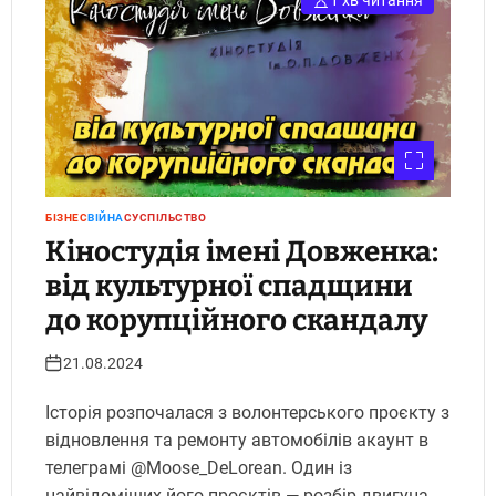
1 хв читання
БІЗНЕС
ВІЙНА
СУСПІЛЬСТВО
Кіностудія імені Довженка:
від культурної спадщини
до корупційного скандалу
21.08.2024
Історія розпочалася з волонтерського проєкту з
відновлення та ремонту автомобілів акаунт в
телеграмі @Moose_DeLorean. Один із
найвідоміших його проєктів — розбір двигуна