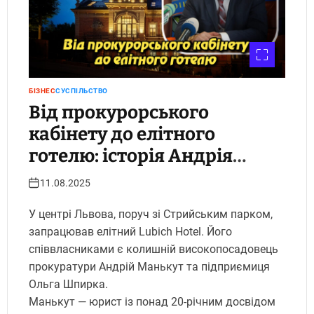
БІЗНЕС
СУСПІЛЬСТВО
Від прокурорського
кабінету до елітного
готелю: історія Андрія
Манькута. Укрінфопрес.
11.08.2025
У центрі Львова, поруч зі Стрийським парком,
запрацював елітний Lubich Hotel. Його
співвласниками є колишній високопосадовець
прокуратури Андрій Манькут та підприємиця
Ольга Шпирка.
Манькут — юрист із понад 20-річним досвідом