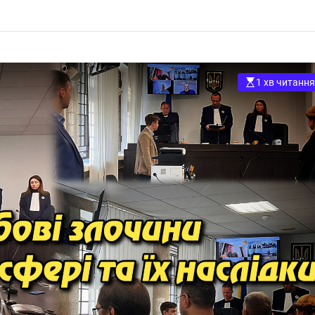
переправлення
мобілізації.
чоловіків за
Укрінфопрес
кордон.
Укрінфопрес.
1 хв читання