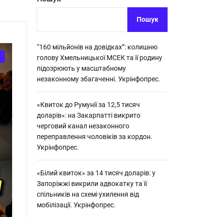
Укрінфопрес.
о
.
р
о
Пошук
в
о
г
“160 мільйонів на довідках”: колишню
о
голову Хмельницької МСЕК та її родину
р
підозрюють у масштабному
е
ж
незаконному збагаченні. Укрінфопрес.
и
м
у
«Квиток до Румунії за 12,5 тисяч
доларів»: на Закарпатті викрито
черговий канал незаконного
переправлення чоловіків за кордон.
Укрінфопрес.
«Білий квиток» за 14 тисяч доларів: у
Запоріжжі викрили адвокатку та її
спільників на схемі ухилення від
мобілізації. Укрінфопрес.