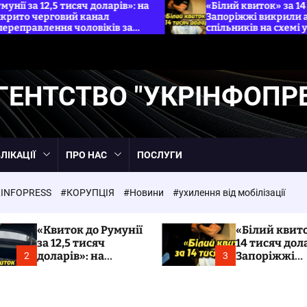
яч доларів»: на
«Білий квиток» за 14 тисяч доларів: у
 канал
Запоріжжі викрили адвокатку та її
оловіків за
спільників на схемі ухилення від мобі
Укрінфопрес.
ГЕНТСТВО "УКРІНФОПР
ЛІКАЦІЇ
ПРО НАС
ПОСЛУГИ
INFOPRESS
#КОРУПЦІЯ
#Новини
#ухилення від мобілізації
«Квиток до Румунії
«Білий квито
за 12,5 тисяч
14 тисяч дола
доларів»: на
Запоріжжі
2
3
Закарпатті
викрили адв
викрито черговий
та її спільни
канал незаконного
схемі ухилен