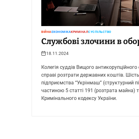
ВІЙНА
ЕКОНОМІКА
КРИМІНАЛ
СУСПІЛЬСТВО
Службові злочини в обор
18.11.2024
Колегія суддів Вищого антикорупційного
справі розтрати державних коштів. Шість
підприємства “Укрінмаш” (структурний п
частиною 5 статті 191 (розтрата майна) 
Кримінального кодексу України.