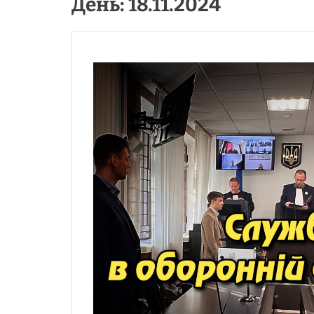
День:
18.11.2024
масштабному
незаконному
збагаченні.
Укрінфопрес.