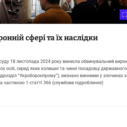
онній сфері та їх наслідки
 суду 18 листопада 2024 року винесла обвинувальний вирок
ох осіб, серед яких колишні та чинні посадовці державного
ідрозділ “Укроборонпрому”), визнано винними у злочинах з
та частиною 1 статті 366 (службове підроблення)