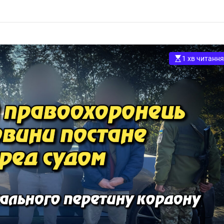
переправлення
мобілізації.
чоловіків за
Укрінфопрес
кордон.
Укрінфопрес.
1 хв читання