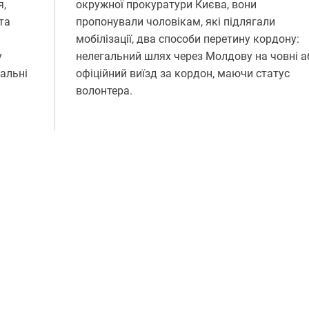
я,
окружної прокуратури Києва, вони
та
пропонували чоловікам, які підлягали
мобілізації, два способи перетину кордону:
у
нелегальний шлях через Молдову на човні а
вальні
офіційний виїзд за кордон, маючи статус
волонтера.