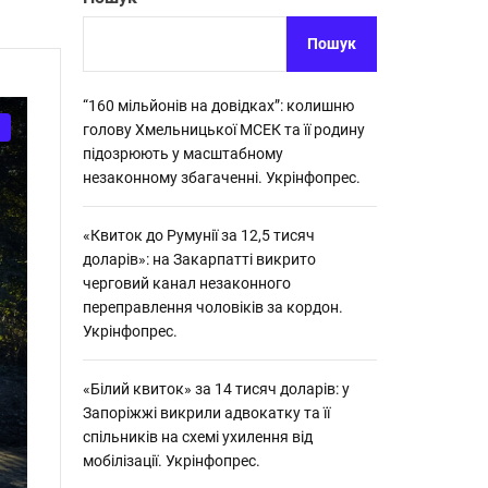
Укрінфопрес.
о
.
р
о
Пошук
в
о
г
“160 мільйонів на довідках”: колишню
о
голову Хмельницької МСЕК та її родину
р
підозрюють у масштабному
е
ж
незаконному збагаченні. Укрінфопрес.
и
м
у
«Квиток до Румунії за 12,5 тисяч
доларів»: на Закарпатті викрито
черговий канал незаконного
переправлення чоловіків за кордон.
Укрінфопрес.
«Білий квиток» за 14 тисяч доларів: у
Запоріжжі викрили адвокатку та її
спільників на схемі ухилення від
мобілізації. Укрінфопрес.