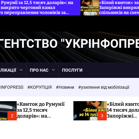
сяч доларів»: на
«Білий квиток» за 14 тисяч доларів:
й канал
Запоріжжі викрили адвокатку та її
чоловіків за
спільників на схемі ухилення від моб
Укрінфопрес.
ГЕНТСТВО "УКРІНФОПР
ЛІКАЦІЇ
ПРО НАС
ПОСЛУГИ
INFOPRESS
#КОРУПЦІЯ
#Новини
#ухилення від мобілізації
«Квиток до Румунії
«Білий квито
за 12,5 тисяч
14 тисяч дола
доларів»: на
Запоріжжі
2
3
Закарпатті
викрили адв
викрито черговий
та її спільни
канал незаконного
схемі ухилен