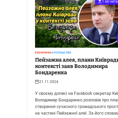
1 хв чит
ЕКОНОМІКА
СУСПІЛЬСТВО
Пейзажна алея, плани Київрад
контексті заяв Володимира
Бондаренка
21.11.2024
У своєму дописі на Facebook секретар Ки
Володимир Бондаренко розповів про пла
створення сучасного громадського прос
на частині Пейзажної алеї. За його словам