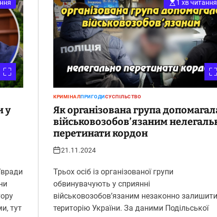
ання
1 хв читання
КРИМІНАЛ
ПРИГОДИ
СУСПІЛЬСТВО
и у
Як організована група допомагал
військовозобов’язаним нелегаль
перетинати кордон
21.11.2024
ївради
Трьох осіб із організованої групи
ни
обвинувачують у сприянні
тору
військовозобов’язаним незаконно залишит
и, тут
територію України. За даними Подільської