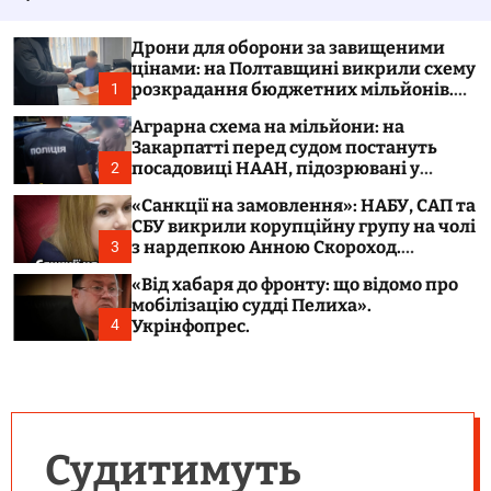
у
а
в
ч
а
к
Дрони для оборони за завищеними
т
о
цінами: на Полтавщині викрили схему
и
л
розкрадання бюджетних мільйонів.
1
ь
Укрінфопрес.
о
Аграрна схема на мільйони: на
р
Закарпатті перед судом постануть
о
посадовиці НААН, підозрювані у
2
в
розтраті 300 тонн зерна. Укрінфопрес.
о
«Санкції на замовлення»: НАБУ, САП та
г
СБУ викрили корупційну групу на чолі
о
з нардепкою Анною Скороход.
3
р
Укрінфопрес.
е
«Від хабаря до фронту: що відомо про
ж
мобілізацію судді Пелиха».
и
м
Укрінфопрес.
4
у
Судитимуть