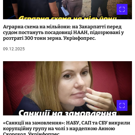
Аграрна схема на мільйони: на Закарпатті перед
судом постануть посадовиці НААН, підозрювані у
розтраті 300 тонн зерна. Укрінфопрес.
09.12.2025
«Санкції на замовлення»: НАБУ, САП та СБУ викрили
корупційну групу на чолі з нардепкою Анною
Скороход. Укрінфопрес.