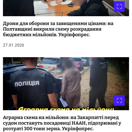
а
п
и
Дрони для оборони за завищеними цінами: на
Полтавщині викрили схему розкрадання
с
бюджетних мільйонів. Укрінфопрес.
27.01.2026
і
в
Аграрна схема на мільйони: на Закарпатті перед
судом постануть посадовиці НААН, підозрювані у
розтраті 300 тонн зерна. Укрінфопрес.