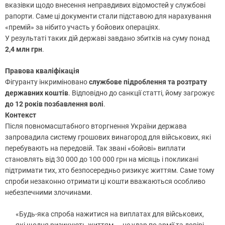
вказівки щодо внесення неправдивих відомостей у службові
рапорти. Саме ці документи стали підставою для нарахування
«премій» за нібито участь у бойових операціях.
У результаті таких дій державі завдано збитків на суму понад
2,4 млн грн
.
Правова кваліфікація
Фігуранту інкриміновано
службове підроблення та розтрату
державних коштів
. Відповідно до санкції статті, йому загрожує
до 12 років позбавлення волі
.
Контекст
Після повномасштабного вторгнення України держава
запровадила систему грошових винагород для військових, які
перебувають на передовій. Так звані «бойові» виплати
становлять від 30 000 до 100 000 грн на місяць і покликані
підтримати тих, хто безпосередньо ризикує життям. Саме тому
спроби незаконно отримати ці кошти вважаються особливо
небезпечними злочинами.
«Будь-яка спроба нажитися на виплатах для військових,
які щодня ризикують життям, – це удар по армії та довірі