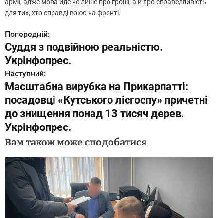
армії, адже мова йде не лише про гроші, а й про справедливість
для тих, хто справді воює на фронті.
Попередній:
Н
Суддя з подвійною реальністю.
а
Укрінфопрес.
в
Наступний:
Масштабна вирубка на Прикарпатті:
і
посадовці «Кутського лісгоспу» причетні
г
до знищення понад 13 тисяч дерев.
Укрінфопрес.
а
Вам також може сподобатися
ц
і
я
з