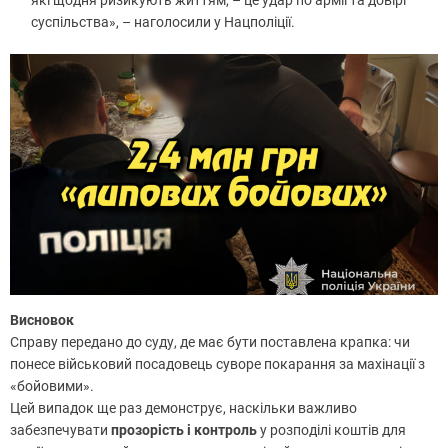
суспільства», – наголосили у Нацполіції.
Висновок
Справу передано до суду, де має бути поставлена крапка: чи
понесе військовий посадовець суворе покарання за махінації з
«бойовими».
Цей випадок ще раз демонструє, наскільки важливо
забезпечувати
прозорість і контроль
у розподілі коштів для