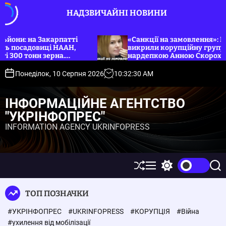
П
НАДЗВИЧАЙНІ НОВИНИ
е
р
е
атті
«Санкції на замовлення»: НАБУ, САП та СБУ
ААН,
викрили корупційну групу на чолі з
й
.
нардепкою Анною Скороход. Укрінфопрес.
т
и
Понеділок, 10 Серпня 2026
10
:
32
:
31
AM
д
о
ІНФОРМАЦІЙНЕ АГЕНТСТВО
в
"УКРІНФОПРЕС"
м
INFORMATION AGENCY UKRINFOPRESS
і
с
т
у
П
М
П
П
е
е
е
о
р
н
р
ш
ТОП ПОЗНАЧКИ
е
ю
е
у
т
м
к
#УКРІНФОПРЕС
#UKRINFOPRESS
#КОРУПЦІЯ
#Війна
а
и
с
к
#ухилення від мобілізації