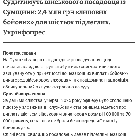
Судитимуть військового посадовця із
Сумщини: 2,4 млн грн «липових
бойових» для шістьох підлеглих.
Укрінфопрес.
Початок справи
На Сумщині завершено досудове розслідування щодо
начальника однієї з груп штабу військової частини, якого
звинувачують у причетності до незаконних виплат «бойових»
винагород військовослужбовцям. Як повідомила
Нацполіція
,
обвинувальний акт уже скеровано до суду.
Суть обвинувачення
За даними слідства, у червні 2025 року офіцеру було оголошено
підозру у зловживанні службовим становищем. Йдеться про
виплату шістьом військовим винагород у розмірі
100 000 та 70
000 гривень
, хоча вони не брали безпосередньої участі у
бойових діях.
Слідчі встановили, що посадовець давав підлеглим незаконні