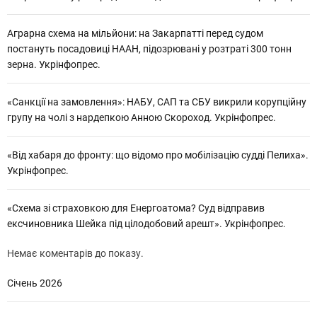
Аграрна схема на мільйони: на Закарпатті перед судом
постануть посадовиці НААН, підозрювані у розтраті 300 тонн
зерна. Укрінфопрес.
«Санкції на замовлення»: НАБУ, САП та СБУ викрили корупційну
групу на чолі з нардепкою Анною Скороход. Укрінфопрес.
«Від хабаря до фронту: що відомо про мобілізацію судді Пелиха».
Укрінфопрес.
«Схема зі страховкою для Енергоатома? Суд відправив
ексчиновника Шейка під цілодобовий арешт». Укрінфопрес.
Немає коментарів до показу.
Січень 2026