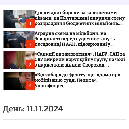
у
а
в
ч
а
к
Дрони для оборони за завищеними
т
о
цінами: на Полтавщині викрили схему
и
л
розкрадання бюджетних мільйонів.
1
ь
Укрінфопрес.
о
Аграрна схема на мільйони: на
р
Закарпатті перед судом постануть
о
посадовиці НААН, підозрювані у
2
в
розтраті 300 тонн зерна. Укрінфопрес.
о
«Санкції на замовлення»: НАБУ, САП та
г
СБУ викрили корупційну групу на чолі
о
з нардепкою Анною Скороход.
3
р
Укрінфопрес.
е
«Від хабаря до фронту: що відомо про
ж
мобілізацію судді Пелиха».
и
м
Укрінфопрес.
4
у
День:
11.11.2024