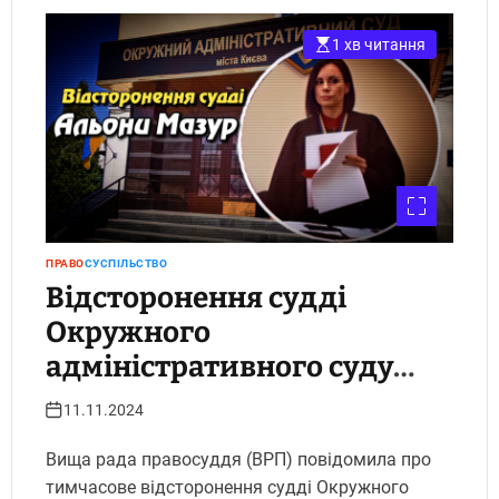
1 хв читання
ПРАВО
СУСПІЛЬСТВО
Відсторонення судді
Окружного
адміністративного суду
Києва Мазур Альони
11.11.2024
Вища рада правосуддя (ВРП) повідомила про
тимчасове відсторонення судді Окружного