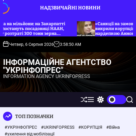
П
НАДЗВИЧАЙНІ НОВИНИ
е
р
е
ільйони: на Закарпатті
«Санкції на замовлення»: 
нуть посадовиці НААН,
викрили корупційну групу 
й
аті 300 тонн зерна.
нардепкою Анною Скорохо
т
и
Четвер, 6 Серпня 2026
3
:
58
:
50
AM
д
о
ІНФОРМАЦІЙНЕ АГЕНТСТВО
в
"УКРІНФОПРЕС"
м
INFORMATION AGENCY UKRINFOPRESS
і
с
т
у
П
М
П
П
е
е
е
о
р
н
р
ш
ТОП ПОЗНАЧКИ
е
ю
е
у
т
м
к
#УКРІНФОПРЕС
#UKRINFOPRESS
#КОРУПЦІЯ
#Війна
а
и
с
к
#ухилення від мобілізації