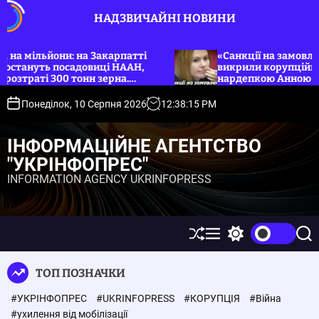
П
НАДЗВИЧАЙНІ НОВИНИ
е
р
е
они: на Закарпатті
«Санкції на замовлення»: НАБ
 посадовиці НААН,
викрили корупційну групу на 
й
300 тонн зерна.
нардепкою Анною Скороход. 
т
и
Понеділок, 10 Серпня 2026
12
:
38
:
16
PM
д
о
ІНФОРМАЦІЙНЕ АГЕНТСТВО
в
"УКРІНФОПРЕС"
м
INFORMATION AGENCY UKRINFOPRESS
і
с
т
у
П
М
П
П
е
е
е
о
р
н
р
ш
ТОП ПОЗНАЧКИ
е
ю
е
у
т
м
к
#УКРІНФОПРЕС
#UKRINFOPRESS
#КОРУПЦІЯ
#Війна
а
и
с
к
#ухилення від мобілізації