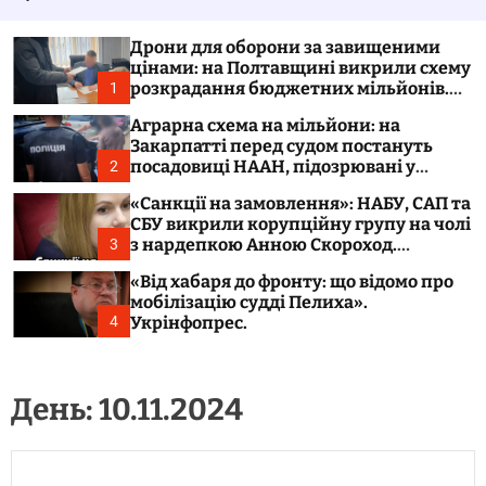
у
а
в
ч
а
к
Дрони для оборони за завищеними
т
о
цінами: на Полтавщині викрили схему
и
л
розкрадання бюджетних мільйонів.
1
ь
Укрінфопрес.
о
Аграрна схема на мільйони: на
р
Закарпатті перед судом постануть
о
посадовиці НААН, підозрювані у
2
в
розтраті 300 тонн зерна. Укрінфопрес.
о
«Санкції на замовлення»: НАБУ, САП та
г
СБУ викрили корупційну групу на чолі
о
з нардепкою Анною Скороход.
3
р
Укрінфопрес.
е
«Від хабаря до фронту: що відомо про
ж
мобілізацію судді Пелиха».
и
м
Укрінфопрес.
4
у
День:
10.11.2024