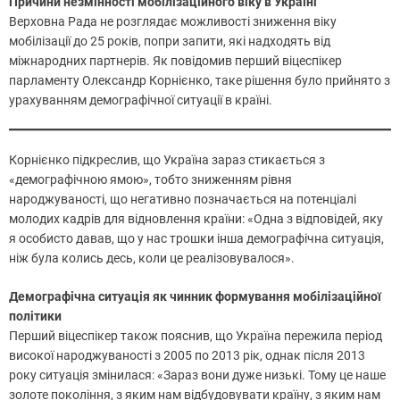
Причини незмінності мобілізаційного віку в Україні
Верховна Рада не розглядає можливості зниження віку
мобілізації до 25 років, попри запити, які надходять від
міжнародних партнерів. Як повідомив перший віцеспікер
парламенту Олександр Корнієнко, таке рішення було прийнято з
урахуванням демографічної ситуації в країні.
Корнієнко підкреслив, що Україна зараз стикається з
«демографічною ямою», тобто зниженням рівня
народжуваності, що негативно позначається на потенціалі
молодих кадрів для відновлення країни: «Одна з відповідей, яку
я особисто давав, що у нас трошки інша демографічна ситуація,
ніж була колись десь, коли це реалізовувалося».
Демографічна ситуація як чинник формування мобілізаційної
політики
Перший віцеспікер також пояснив, що Україна пережила період
високої народжуваності з 2005 по 2013 рік, однак після 2013
року ситуація змінилася: «Зараз вони дуже низькі. Тому це наше
золоте покоління, з яким нам відбудовувати країну, з яким нам