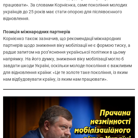
працювати». За словами Корнієнка, саме покоління молодих
українців до 25 років має стати опорою для післявоєнного
відновлення.
Позиція міжнародних партнерів
Корнієнко також зазначив, що рекомендації міжнародних
партнерів щодо зниження віку мобілізації не є формою тиску, а
радше запитом на роз’яснення української політики в цьому
напрямку. На його думку, зниження віку мобілізації могло б
завдати шкоди Україні, оскільки молоде покоління є важливим
для відновлення країни: «Це те золоте таке покоління, із яким
нам відбудовувати країну, із яким нам працювати».