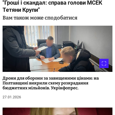
"Гроші і скандал: справа голови МСЕК
і
Тетяни Крупи"
г
Вам також може сподобатися
а
ц
і
я
з
а
Дрони для оборони за завищеними цінами: на
п
Полтавщині викрили схему розкрадання
бюджетних мільйонів. Укрінфопрес.
и
27.01.2026
с
і