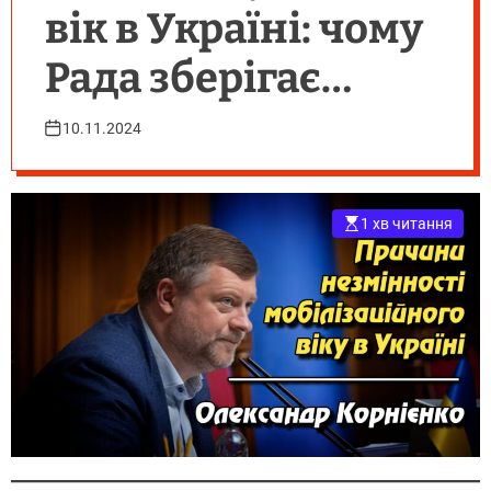
вік в Україні: чому
Рада зберігає
обмеження для
10.11.2024
молоді до 25 років
1 хв читання