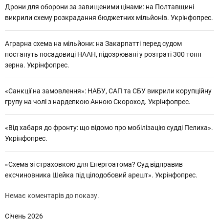
Дрони для оборони за завищеними цінами: на Полтавщині
викрили схему розкрадання бюджетних мільйонів. Укрінфопрес.
Аграрна схема на мільйони: на Закарпатті перед судом
постануть посадовиці НААН, підозрювані у розтраті 300 тонн
зерна. Укрінфопрес.
«Санкції на замовлення»: НАБУ, САП та СБУ викрили корупційну
групу на чолі з нардепкою Анною Скороход. Укрінфопрес.
«Від хабаря до фронту: що відомо про мобілізацію судді Пелиха».
Укрінфопрес.
«Схема зі страховкою для Енергоатома? Суд відправив
ексчиновника Шейка під цілодобовий арешт». Укрінфопрес.
Немає коментарів до показу.
Січень 2026