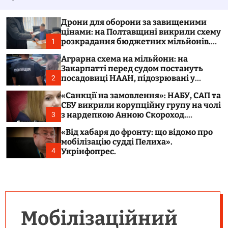
у
а
в
ч
а
к
Дрони для оборони за завищеними
т
о
цінами: на Полтавщині викрили схему
и
л
розкрадання бюджетних мільйонів.
1
ь
Укрінфопрес.
о
Аграрна схема на мільйони: на
р
Закарпатті перед судом постануть
о
посадовиці НААН, підозрювані у
2
в
розтраті 300 тонн зерна. Укрінфопрес.
о
«Санкції на замовлення»: НАБУ, САП та
г
СБУ викрили корупційну групу на чолі
о
з нардепкою Анною Скороход.
3
р
Укрінфопрес.
е
«Від хабаря до фронту: що відомо про
ж
мобілізацію судді Пелиха».
и
м
Укрінфопрес.
4
у
Мобілізаційний