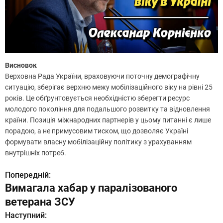
Висновок
Верховна Рада України, враховуючи поточну демографічну
ситуацію, зберігає верхню межу мобілізаційного віку на рівні 25
років. Це обґрунтовується необхідністю зберегти ресурс
молодого покоління для подальшого розвитку та відновлення
країни. Позиція міжнародних партнерів у цьому питанні є лише
порадою, а не примусовим тиском, що дозволяє Україні
формувати власну мобілізаційну політику з урахуванням
внутрішніх потреб.
Попередній:
Н
Вимагала хабар у паралізованого
а
ветерана ЗСУ
в
Наступний: