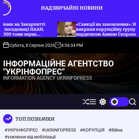
П
НАДЗВИЧАЙНІ НОВИНИ
е
р
е
тті
«Санкції на замовлення»: НАБУ, САП та СБУ
АН,
викрили корупційну групу на чолі з
й
нардепкою Анною Скороход. Укрінфопрес.
т
и
Субота, 8 Серпня 2026
4
:
54
:
35
PM
д
о
ІНФОРМАЦІЙНЕ АГЕНТСТВО
в
"УКРІНФОПРЕС"
м
INFORMATION AGENCY UKRINFOPRESS
і
с
т
у
П
М
П
П
е
е
е
о
р
н
р
ш
ТОП ПОЗНАЧКИ
е
ю
е
у
т
м
к
#УКРІНФОПРЕС
#UKRINFOPRESS
#КОРУПЦІЯ
#Війна
а
и
с
к
#ухилення від мобілізації