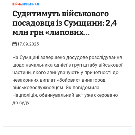
ВІЙНА
КРИМІНАЛ
Судитимуть військового
посадовця із Сумщини: 2,4
млн грн «липових
бойових» для шістьох
17.09.2025
підлеглих. Укрінфопрес.
На Сумщині завершено досудове розслідування
щодо начальника однієї з груп штабу військової
частини, якого звинувачують у причетності до
незаконних виплат «бойових» винагород
військовослужбовцям. Як повідомила
Нацполіція, обвинувальний акт уже скеровано
до суду.