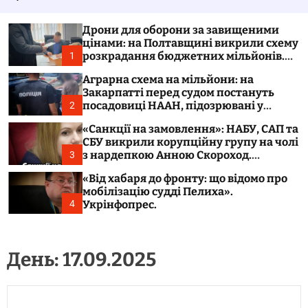
у
а
в
ч
а
к
Дрони для оборони за завищеними
т
о
цінами: на Полтавщині викрили схему
и
л
розкрадання бюджетних мільйонів.
1
ь
Укрінфопрес.
о
Аграрна схема на мільйони: на
р
Закарпатті перед судом постануть
о
посадовиці НААН, підозрювані у
2
в
розтраті 300 тонн зерна. Укрінфопрес.
о
«Санкції на замовлення»: НАБУ, САП та
г
СБУ викрили корупційну групу на чолі
о
з нардепкою Анною Скороход.
3
р
Укрінфопрес.
е
«Від хабаря до фронту: що відомо про
ж
мобілізацію судді Пелиха».
и
м
Укрінфопрес.
4
у
День:
17.09.2025