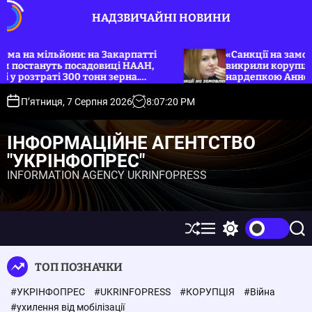
П
НАДЗВИЧАЙНІ НОВИНИ
е
р
е
льйони: на Закарпатті
«Санкції на замовлення»: Н
уть посадовиці НААН,
викрили корупційну групу н
й
ті 300 тонн зерна.
нардепкою Анною Скороход
т
и
П’ятниця, 7 Серпня 2026
8
:
07
:
21
PM
д
о
ІНФОРМАЦІЙНЕ АГЕНТСТВО
в
"УКРІНФОПРЕС"
м
INFORMATION AGENCY UKRINFOPRESS
і
с
т
у
П
М
П
П
е
е
е
о
р
н
р
ш
ТОП ПОЗНАЧКИ
е
ю
е
у
т
м
к
#УКРІНФОПРЕС
#UKRINFOPRESS
#КОРУПЦІЯ
#Війна
а
и
с
к
#ухилення від мобілізації