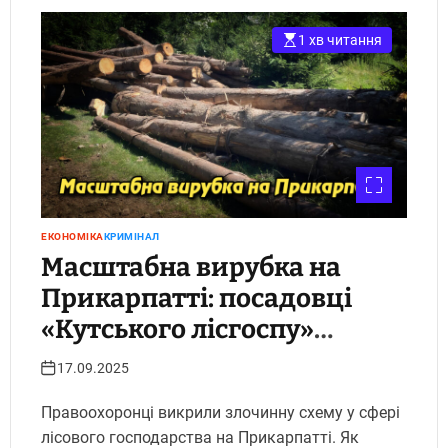
1 хв читання
ЕКОНОМІКА
КРИМІНАЛ
Масштабна вирубка на
Прикарпатті: посадовці
«Кутського лісгоспу»
причетні до знищення
17.09.2025
понад 13 тисяч дерев.
Правоохоронці викрили злочинну схему у сфері
Укрінфопрес.
лісового господарства на Прикарпатті. Як