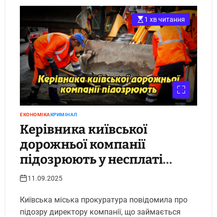
1 хв читання
ЕКОНОМІКА
КРИМІНАЛ
Керівника київської
дорожньої компанії
підозрюють у несплаті
понад 30 млн грн податків.
11.09.2025
Укрінфопрес.
Київська міська прокуратура повідомила про
підозру директору компанії, що займається