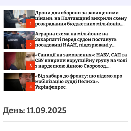
у
а
в
ч
а
к
Дрони для оборони за завищеними
т
о
цінами: на Полтавщині викрили схему
и
л
розкрадання бюджетних мільйонів.
1
ь
Укрінфопрес.
о
Аграрна схема на мільйони: на
р
Закарпатті перед судом постануть
о
посадовиці НААН, підозрювані у
2
в
розтраті 300 тонн зерна. Укрінфопрес.
о
«Санкції на замовлення»: НАБУ, САП та
г
СБУ викрили корупційну групу на чолі
о
з нардепкою Анною Скороход.
3
р
Укрінфопрес.
е
«Від хабаря до фронту: що відомо про
ж
мобілізацію судді Пелиха».
и
м
Укрінфопрес.
4
у
День:
11.09.2025