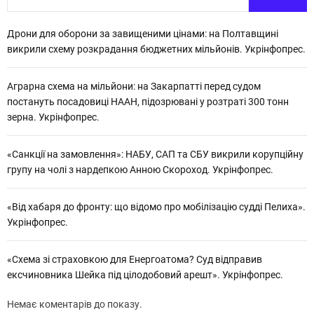
Дрони для оборони за завищеними цінами: на Полтавщині
викрили схему розкрадання бюджетних мільйонів. Укрінфопрес.
Аграрна схема на мільйони: на Закарпатті перед судом
постануть посадовиці НААН, підозрювані у розтраті 300 тонн
зерна. Укрінфопрес.
«Санкції на замовлення»: НАБУ, САП та СБУ викрили корупційну
групу на чолі з нардепкою Анною Скороход. Укрінфопрес.
«Від хабаря до фронту: що відомо про мобілізацію судді Пелиха».
Укрінфопрес.
«Схема зі страховкою для Енергоатома? Суд відправив
ексчиновника Шейка під цілодобовий арешт». Укрінфопрес.
Немає коментарів до показу.