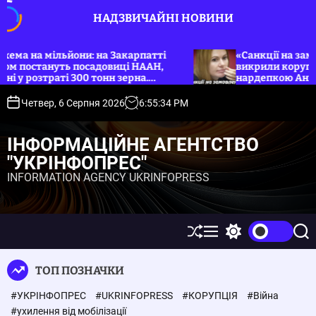
П
НАДЗВИЧАЙНІ НОВИНИ
е
р
е
а мільйони: на Закарпатті
«Санкції на замовлення
тануть посадовиці НААН,
викрили корупційну гру
й
зтраті 300 тонн зерна.
нардепкою Анною Скор
т
и
Четвер, 6 Серпня 2026
6
:
55
:
34
PM
д
о
ІНФОРМАЦІЙНЕ АГЕНТСТВО
в
"УКРІНФОПРЕС"
м
INFORMATION AGENCY UKRINFOPRESS
і
с
т
у
П
М
П
П
е
е
е
о
р
н
р
ш
ТОП ПОЗНАЧКИ
е
ю
е
у
т
м
к
#УКРІНФОПРЕС
#UKRINFOPRESS
#КОРУПЦІЯ
#Війна
а
и
с
к
#ухилення від мобілізації