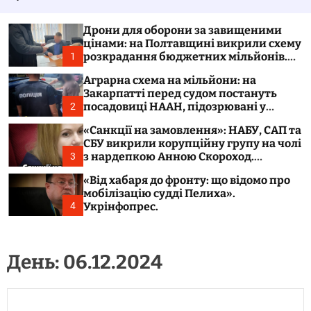
у
а
в
ч
а
к
Дрони для оборони за завищеними
т
о
цінами: на Полтавщині викрили схему
и
л
розкрадання бюджетних мільйонів.
1
ь
Укрінфопрес.
о
Аграрна схема на мільйони: на
р
Закарпатті перед судом постануть
о
посадовиці НААН, підозрювані у
2
в
розтраті 300 тонн зерна. Укрінфопрес.
о
«Санкції на замовлення»: НАБУ, САП та
г
СБУ викрили корупційну групу на чолі
о
з нардепкою Анною Скороход.
3
р
Укрінфопрес.
е
«Від хабаря до фронту: що відомо про
ж
мобілізацію судді Пелиха».
и
м
Укрінфопрес.
4
у
День:
06.12.2024