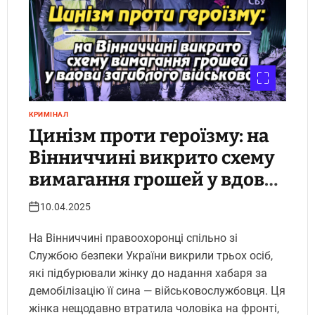
КРИМІНАЛ
Цинізм проти героїзму: на
Вінниччині викрито схему
вимагання грошей у вдови
загиблого військового
10.04.2025
На Вінниччині правоохоронці спільно зі
Службою безпеки України викрили трьох осіб,
які підбурювали жінку до надання хабаря за
демобілізацію її сина — військовослужбовця. Ця
жінка нещодавно втратила чоловіка на фронті,