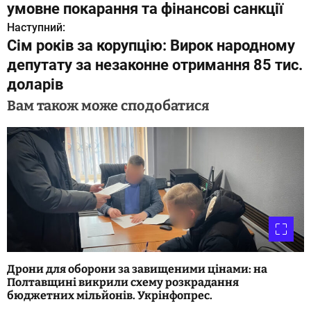
а
умовне покарання та фінансові санкції
в
Наступний:
Сім років за корупцію: Вирок народному
і
депутату за незаконне отримання 85 тис.
г
доларів
а
Вам також може сподобатися
ц
і
я
з
а
п
Дрони для оборони за завищеними цінами: на
Полтавщині викрили схему розкрадання
и
бюджетних мільйонів. Укрінфопрес.