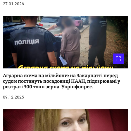
с
27.01.2026
і
в
Аграрна схема на мільйони: на Закарпатті перед
судом постануть посадовиці НААН, підозрювані у
розтраті 300 тонн зерна. Укрінфопрес.
09.12.2025