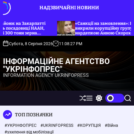
П
НАДЗВИЧАЙНІ НОВИНИ
е
р
е
патті
«Санкції на замовлення»: НАБУ, САП та СБУ
ААН,
викрили корупційну групу на чолі з
й
.
нардепкою Анною Скороход. Укрінфопрес.
т
и
Субота, 8 Серпня 2026
11
:
08
:
27
PM
д
о
ІНФОРМАЦІЙНЕ АГЕНТСТВО
в
"УКРІНФОПРЕС"
м
INFORMATION AGENCY UKRINFOPRESS
і
с
т
у
П
М
П
П
е
е
е
о
р
н
р
ш
ТОП ПОЗНАЧКИ
е
ю
е
у
т
м
к
#УКРІНФОПРЕС
#UKRINFOPRESS
#КОРУПЦІЯ
#Війна
а
и
с
к
#ухилення від мобілізації