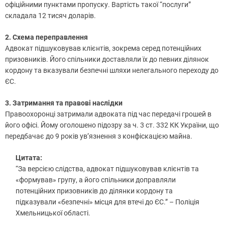
офіційними пунктами пропуску. Вартість такої “послуги”
складала 12 тисяч доларів.
2. Схема переправлення
Адвокат підшуковував клієнтів, зокрема серед потенційних
призовників. Його спільники доставляли їх до певних ділянок
кордону та вказували безпечні шляхи нелегального переходу до
ЄС.
3. Затримання та правові наслідки
Правоохоронці затримали адвоката під час передачі грошей в
його офісі. Йому оголошено підозру за ч. 3 ст. 332 КК України, що
передбачає до 9 років ув’язнення з конфіскацією майна.
Цитата:
“За версією слідства, адвокат підшуковував клієнтів та
«формував» групу, а його спільники доправляли
потенційних призовників до ділянки кордону та
підказували «безпечні» місця для втечі до ЄС.” – Поліція
Хмельницької області.