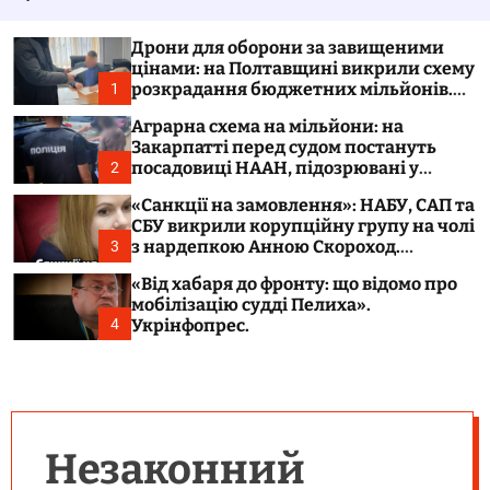
у
а
в
ч
а
к
Дрони для оборони за завищеними
т
о
цінами: на Полтавщині викрили схему
и
л
розкрадання бюджетних мільйонів.
1
ь
Укрінфопрес.
о
Аграрна схема на мільйони: на
р
Закарпатті перед судом постануть
о
посадовиці НААН, підозрювані у
2
в
розтраті 300 тонн зерна. Укрінфопрес.
о
«Санкції на замовлення»: НАБУ, САП та
г
СБУ викрили корупційну групу на чолі
о
з нардепкою Анною Скороход.
3
р
Укрінфопрес.
е
«Від хабаря до фронту: що відомо про
ж
мобілізацію судді Пелиха».
и
м
Укрінфопрес.
4
у
Незаконний