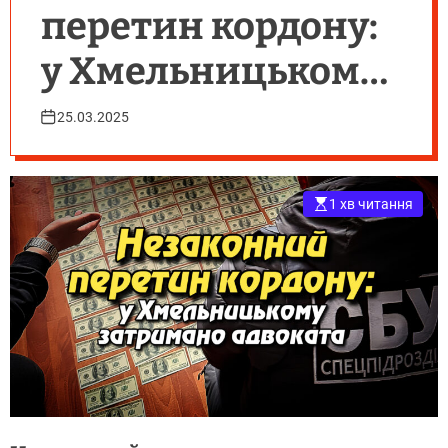
перетин кордону:
у Хмельницькому
затримано
25.03.2025
адвоката
1 хв читання