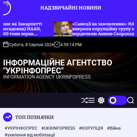
П
НАДЗВИЧАЙНІ НОВИНИ
е
р
е
ті
«Санкції на замовлення»: НАБУ, САП та СБУ
Н,
викрили корупційну групу на чолі з
й
нардепкою Анною Скороход. Укрінфопрес.
т
и
Субота, 8 Серпня 2026
4
:
59
:
15
PM
д
о
ІНФОРМАЦІЙНЕ АГЕНТСТВО
в
"УКРІНФОПРЕС"
м
INFORMATION AGENCY UKRINFOPRESS
і
с
т
у
П
М
П
П
е
е
е
о
р
н
р
ш
ТОП ПОЗНАЧКИ
е
ю
е
у
т
м
к
#УКРІНФОПРЕС
#UKRINFOPRESS
#КОРУПЦІЯ
#Війна
а
и
с
к
#ухилення від мобілізації