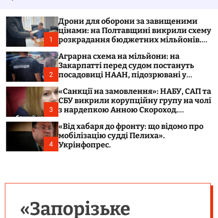
у
а
в
ч
а
к
Дрони для оборони за завищеними
т
о
цінами: на Полтавщині викрили схему
и
л
розкрадання бюджетних мільйонів.
1
ь
Укрінфопрес.
о
Аграрна схема на мільйони: на
р
Закарпатті перед судом постануть
о
посадовиці НААН, підозрювані у
2
в
розтраті 300 тонн зерна. Укрінфопрес.
о
«Санкції на замовлення»: НАБУ, САП та
г
СБУ викрили корупційну групу на чолі
о
з нардепкою Анною Скороход.
3
р
Укрінфопрес.
е
«Від хабаря до фронту: що відомо про
ж
мобілізацію судді Пелиха».
и
м
Укрінфопрес.
4
у
«Запорізьке