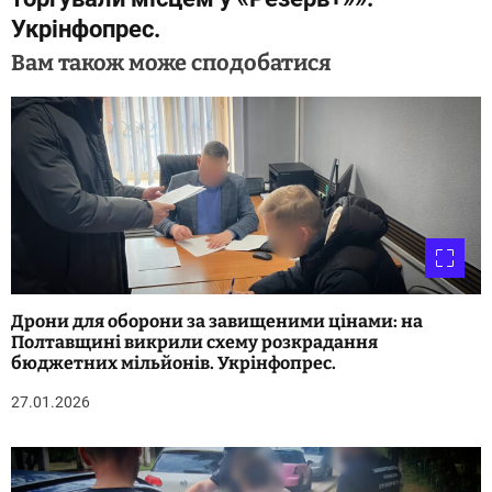
а
Укрінфопрес.
ц
Вам також може сподобатися
і
я
з
а
п
и
Дрони для оборони за завищеними цінами: на
с
Полтавщині викрили схему розкрадання
бюджетних мільйонів. Укрінфопрес.
і
27.01.2026
в