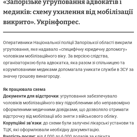
«Запорізьке угруповання адвокатів і
медиків: схему ухилення від мобілізації
викрито»
. Укрінфопрес.
Оперативники Національної поліції Запорізької області викрили
угруповання, яке надавало «специфічну юридичну допомогу»
чоловікам мобілізаційного віку. За версією слідства,
організаторкою була адвокатка, яка разом зі спільницею та
корумпованими медиками допомагала уникати служби в ЗСУ за
значну грошову винагороду.
Як працювала схема
Документи для відстрочки
: угруповання забезпечувало
чоловіків мобілізаційного віку підробленими або неправомірно
оформленими медичними довідками, що дозволяло отримати
відстрочку від мобілізації або зняти з військового обліку.
Корупційні зв’язки
: до схеми були залучені лікарські установи та
ТЦК, які оформлювали необхідну документацію.
Вартість послуг
: від 4 000 до 6 000 доларів за клієнта.