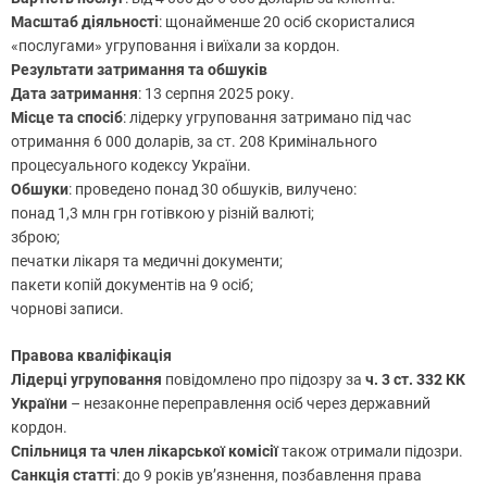
Масштаб діяльності
: щонайменше 20 осіб скористалися
«послугами» угруповання і виїхали за кордон.
Результати затримання та обшуків
Дата затримання
: 13 серпня 2025 року.
Місце та спосіб
: лідерку угруповання затримано під час
отримання 6 000 доларів, за ст. 208 Кримінального
процесуального кодексу України.
Обшуки
: проведено понад 30 обшуків, вилучено:
понад 1,3 млн грн готівкою у різній валюті;
зброю;
печатки лікаря та медичні документи;
пакети копій документів на 9 осіб;
чорнові записи.
Правова кваліфікація
Лідерці угруповання
повідомлено про підозру за
ч. 3 ст. 332 КК
України
– незаконне переправлення осіб через державний
кордон.
Спільниця та член лікарської комісії
також отримали підозри.
Санкція статті
: до 9 років ув’язнення, позбавлення права