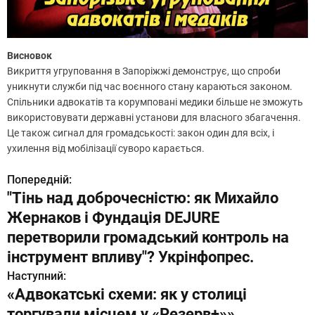
Висновок
Викриття угруповання в Запоріжжі демонструє, що спроби
уникнути служби під час воєнного стану караються законом.
Спільники адвокатів та корумповані медики більше не зможуть
використовувати державні установи для власного збагачення.
Це також сигнал для громадськості: закон один для всіх, і
ухилення від мобілізації суворо карається.
Попередній:
Н
"Тінь над доброчесністю: як Михайло
а
Жернаков і Фундація DEJURE
в
перетворили громадський контроль на
інструмент впливу"? Укрінфопрес.
і
Наступний:
г
«Адвокатські схеми: як у столиці
торгували місцем у «Резерв+»».