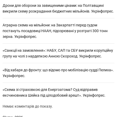
Дрони для оборони за завищеними цінами: на Полтавщині
викрили схему розкрадання бюджетних мільйонів. Укрінфопрес.
Аграрна схема на мільйони: на Закарпатті перед судом
постануть посадовиці НААН, підозрювані у розтраті 300 тонн
зерна. Укрінфопрес.
«Санкції на замовлення»: НАБУ, САП та СБУ викрили корупційну
групу на чолі з нардепкою Анною Скороход. Укрінфопрес.
«Від хабаря до фронту: що відомо про мобілізацію судді Пелиха».
Укрінфопрес.
«Схема зі страховкою для Енергоатома? Суд відправив
ексчиновника Шейка під цілодобовий арешт». Укрінфопрес.
Немає коментарів до показу.