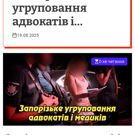
угруповання
адвокатів і
медиків: схему
19.08.2025
ухилення від
мобілізації
0 хв читання
викрито».
Укрінфопрес.