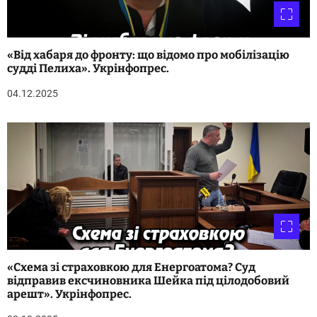
а
п
и
«Від хабаря до фронту: що відомо про мобілізацію
судді Пелиха». Укрінфопрес.
с
04.12.2025
і
в
«Схема зі страховкою для Енергоатома? Суд
відправив ексчиновника Шейка під цілодобовий
арешт». Укрінфопрес.