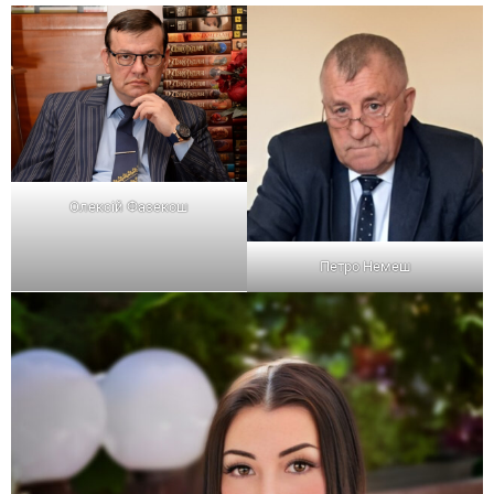
Олексій Фазекош
Петро Немеш