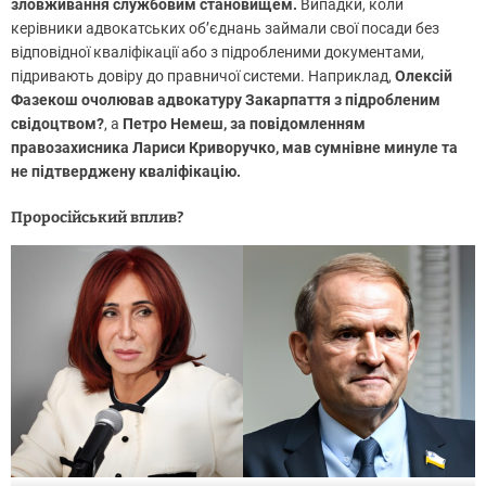
зловживання службовим становищем.
Випадки, коли
керівники адвокатських об’єднань займали свої посади без
відповідної кваліфікації або з підробленими документами,
підривають довіру до правничої системи. Наприклад,
Олексій
Фазекош очолював адвокатуру Закарпаття з підробленим
свідоцтвом?
, а
Петро Немеш, за повідомленням
правозахисника Лариси Криворучко, мав сумнівне минуле та
не підтверджену кваліфікацію.
Проросійський вплив?