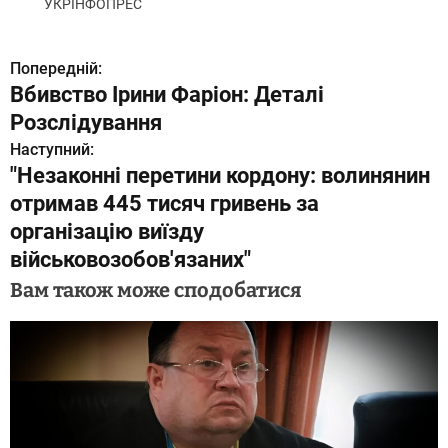
УКРІНФОПРЕС
Попередній:
Н
Вбивство Ірини Фаріон: Деталі
а
Розслідування
в
Наступний:
"Незаконні перетини кордону: волинянин
і
отримав 445 тисяч гривень за
г
організацію виїзду
військовозобов'язаних"
а
Вам також може сподобатися
ц
і
я
з