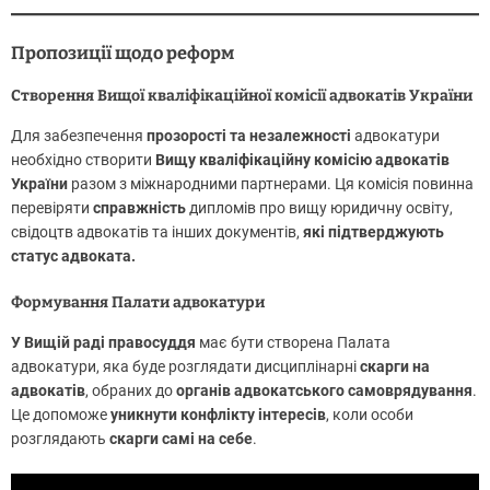
Пропозиції щодо реформ
Створення Вищої кваліфікаційної комісії адвокатів України
Для забезпечення
прозорості та незалежності
адвокатури
необхідно створити
Вищу кваліфікаційну комісію адвокатів
України
разом з міжнародними партнерами. Ця комісія повинна
перевіряти
справжність
дипломів про вищу юридичну освіту,
свідоцтв адвокатів та інших документів,
які підтверджують
статус адвоката.
Формування Палати адвокатури
У Вищій раді правосуддя
має бути створена Палата
адвокатури, яка буде розглядати дисциплінарні
скарги на
адвокатів
, обраних до
органів адвокатського самоврядування
.
Це допоможе
уникнути конфлікту інтересів
, коли особи
розглядають
скарги самі на себе
.