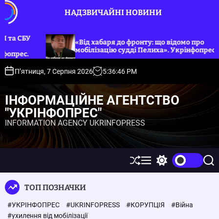
П
НАДЗВИЧАЙНІ НОВИНИ
е
р
е
«Схема зі 
 хабаря до фронту: що відомо про
відправив
й
лізацію судді Пелиха». Укрінфопрес.
цілодобови
т
и
П’ятниця, 7 Серпня 2026
5
:
36
:
48
PM
д
о
ІНФОРМАЦІЙНЕ АГЕНТСТВО
в
"УКРІНФОПРЕС"
м
INFORMATION AGENCY UKRINFOPRESS
і
с
т
у
П
М
П
П
е
е
е
о
р
н
р
ш
ТОП ПОЗНАЧКИ
е
ю
е
у
т
м
к
#УКРІНФОПРЕС
#UKRINFOPRESS
#КОРУПЦІЯ
#Війна
а
и
с
к
#ухилення від мобілізації