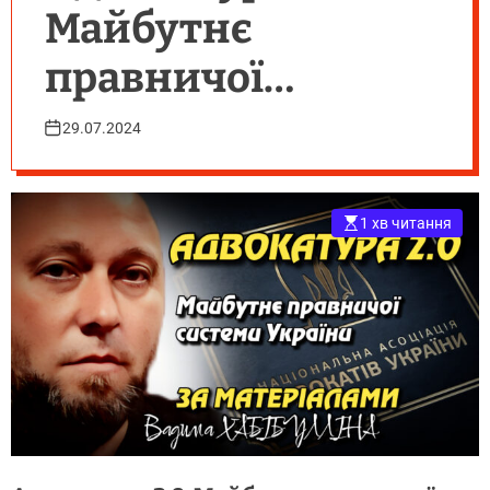
Майбутнє
правничої
системи України
29.07.2024
1 хв читання