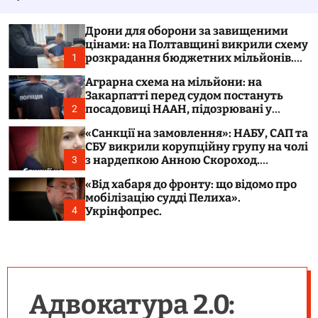
у
а
в
ч
а
к
Дрони для оборони за завищеними
т
о
цінами: на Полтавщині викрили схему
и
л
розкрадання бюджетних мільйонів.
1
ь
Укрінфопрес.
о
Аграрна схема на мільйони: на
р
Закарпатті перед судом постануть
о
посадовиці НААН, підозрювані у
2
в
розтраті 300 тонн зерна. Укрінфопрес.
о
«Санкції на замовлення»: НАБУ, САП та
г
СБУ викрили корупційну групу на чолі
о
з нардепкою Анною Скороход.
3
р
Укрінфопрес.
е
«Від хабаря до фронту: що відомо про
ж
мобілізацію судді Пелиха».
и
м
Укрінфопрес.
4
у
Адвокатура 2.0: