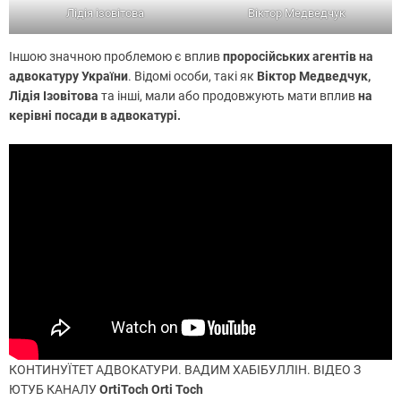
Лідія ізовітова
Віктор Медведчук
Іншою значною проблемою є вплив
проросійських агентів на
адвокатуру України
. Відомі особи, такі як
Віктор Медведчук,
Лідія Ізовітова
та інші, мали або продовжують мати вплив
на
керівні посади в адвокатурі.
КОНТИНУЇТЕТ АДВОКАТУРИ. ВАДИМ ХАБІБУЛЛІН. ВІДЕО З
ЮТУБ КАНАЛУ
OrtiToch Orti Toch