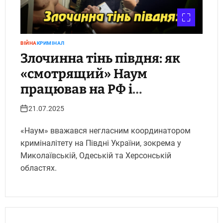
ВІЙНА
КРИМІНАЛ
Злочинна тінь півдня: як
«смотрящий» Наум
працював на РФ і
тероризував бізнес.
21.07.2025
Укрінфопрес.
«Наум» вважався негласним координатором
криміналітету на Півдні України, зокрема у
Миколаївській, Одеській та Херсонській
областях.