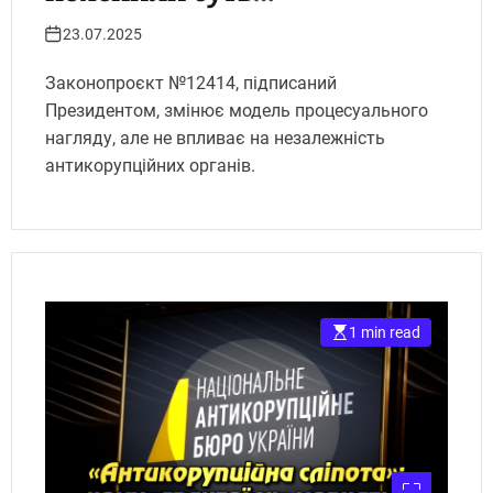
антикорупційної реформи.
23.07.2025
Укрінфопрес.
Законопроєкт №12414, підписаний
Президентом, змінює модель процесуального
нагляду, але не впливає на незалежність
антикорупційних органів.
1 min read