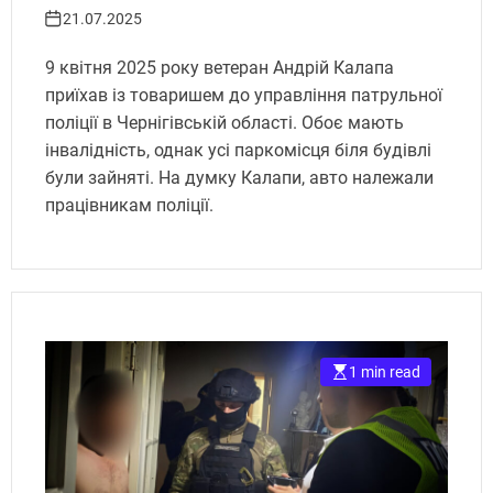
патрульними за постанову
21.07.2025
за хибний виклик.
9 квітня 2025 року ветеран Андрій Калапа
Укрінфопрес.
приїхав із товаришем до управління патрульної
поліції в Чернігівській області. Обоє мають
інвалідність, однак усі паркомісця біля будівлі
були зайняті. На думку Калапи, авто належали
працівникам поліції.
1 min read