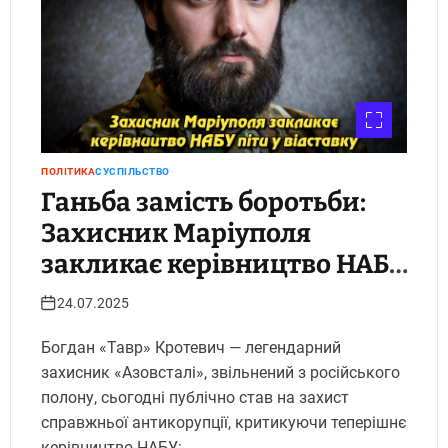
ПОЛІТИКА
СУСПІЛЬСТВО
Ганьба замість боротьби:
Захисник Маріуполя
закликає керівництво НАБУ
піти у
24.07.2025
відставку.Укрінфопрес.
Богдан «Тавр» Кротевич — легендарний
захисник «Азовсталі», звільнений з російського
полону, сьогодні публічно став на захист
справжньої антикорупції, критикуючи теперішнє
керівництво НАБУ: