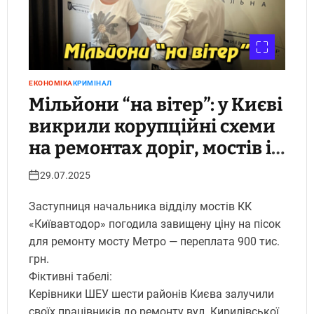
ЕКОНОМІКА
КРИМІНАЛ
Мільйони “на вітер”: у Києві
викрили корупційні схеми
на ремонтах доріг, мостів і
тимчасовому житлі для
29.07.2025
постраждалих.
Заступниця начальника відділу мостів КК
Укрінфопрес.
«Київавтодор» погодила завищену ціну на пісок
для ремонту мосту Метро — переплата 900 тис.
грн.
Фіктивні табелі:
Керівники ШЕУ шести районів Києва залучили
своїх працівників до ремонту вул. Кирилівської