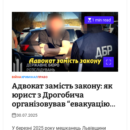
1 min read
ВІЙНА
КРИМІНАЛ
ПРАВО
Адвокат замість закону: як
юрист з Дрогобича
організовував “евакуацію”
ухилянтів і погрожував
30.07.2025
судді. Укрінфопрес.
У березні 2025 року мешканець Львівщини