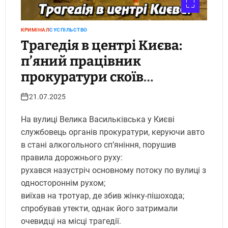
КРИМІНАЛ
СУСПІЛЬСТВО
Трагедія в центрі Києва:
п’яний працівник
прокуратури скоїв
смертельну ДТП — підозра,
21.07.2025
клопотання про арешт і
На вулиці Велика Васильківська у Києві
особистий контроль
службовець органів прокуратури, керуючи авто
Генпрокурора.
в стані алкогольного сп’яніння, порушив
Укрінфопрес.
правила дорожнього руху:
рухався назустріч основному потоку по вулиці з
одностороннім рухом;
виїхав на тротуар, де збив жінку-пішохода;
спробував утекти, однак його затримали
очевидці на місці трагедії.