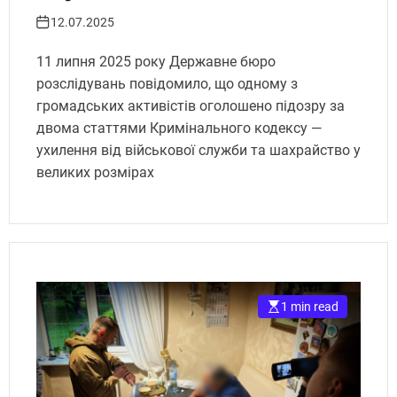
служби: що відомо.
12.07.2025
Укрінфопрес.
11 липня 2025 року Державне бюро
розслідувань повідомило, що одному з
громадських активістів оголошено підозру за
двома статтями Кримінального кодексу —
ухилення від військової служби та шахрайство у
великих розмірах
1 min read