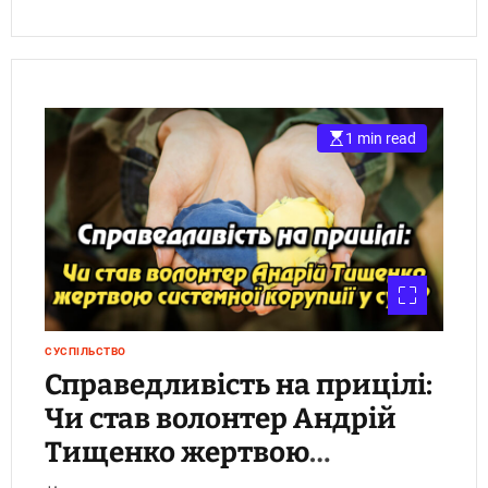
1 min read
СУСПІЛЬСТВО
Справедливість на прицілі:
Чи став волонтер Андрій
Тищенко жертвою
системної корупції у суді?