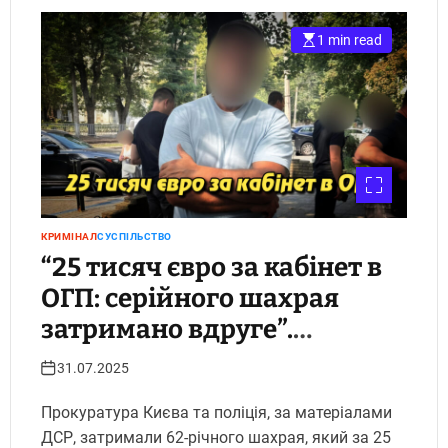
1 min read
КРИМІНАЛ
СУСПІЛЬСТВО
“25 тисяч євро за кабінет в
ОГП: серійного шахрая
затримано вдруге”.
Укрінфопрес.
31.07.2025
Прокуратура Києва та поліція, за матеріалами
ДСР, затримали 62-річного шахрая, який за 25