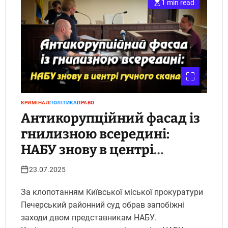
1 min read
КРИМІНАЛ
ПОЛІТИКА
ПРАВО
Антикорупційний фасад із
гнилизною всередині:
НАБУ знову в центрі
гучного скандалу.
23.07.2025
Укрінфопрес.
За клопотанням Київської міської прокуратури
Печерський районний суд обрав запобіжні
заходи двом представникам НАБУ.