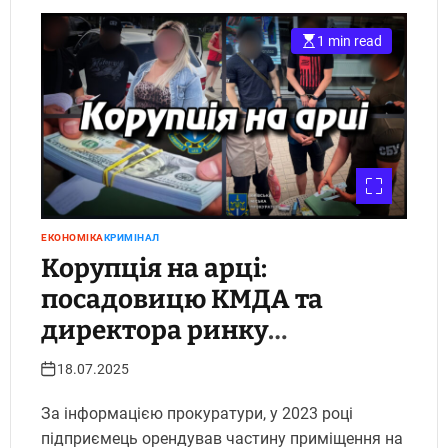
1 min read
ЕКОНОМІКА
КРИМІНАЛ
Корупція на арці:
посадовицю КМДА та
директора ринку
затримано на хабарі у 25
18.07.2025
тисяч доларів.
За інформацією прокуратури, у 2023 році
Укрінфопрес.
підприємець орендував частину приміщення на