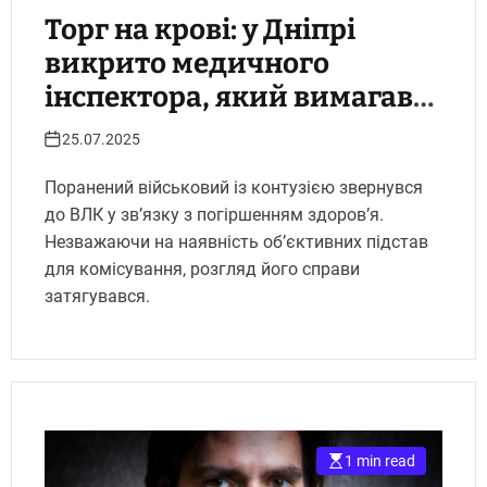
Торг на крові: у Дніпрі
викрито медичного
інспектора, який вимагав
$4 тисячі за комісування
25.07.2025
пораненого бійця.
Поранений військовий із контузією звернувся
Укрінфопрес.
до ВЛК у зв’язку з погіршенням здоров’я.
Незважаючи на наявність об’єктивних підстав
для комісування, розгляд його справи
затягувався.
1 min read