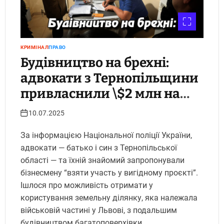
КРИМІНАЛ
ПРАВО
Будівництво на брехні:
адвокати з Тернопільщини
привласнили \$2 млн на
схемі із землею військової
10.07.2025
частини. Укрінфопрес.
За інформацією Національної поліції України,
адвокати — батько і син з Тернопільської
області — та їхній знайомий запропонували
бізнесмену “взяти участь у вигідному проєкті”.
Ішлося про можливість отримати у
користування земельну ділянку, яка належала
військовій частині у Львові, з подальшим
будівництвом багатоповерхівки.