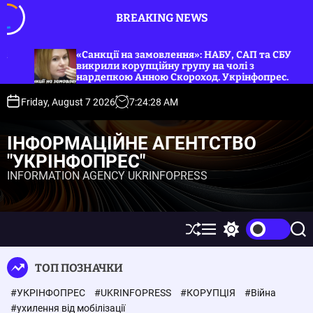
S
BREAKING NEWS
k
i
p
влення»: НАБУ, САП та СБУ
«Від хабаря до фронту: 
ну групу на чолі з
t
мобілізацію судді Пелих
 Скороход. Укрінфопрес.
o
c
Friday, August 7 2026
7
:
24
:
29
AM
o
n
ІНФОРМАЦІЙНЕ АГЕНТСТВО
t
"УКРІНФОПРЕС"
e
INFORMATION AGENCY UKRINFOPRESS
n
t
S
M
S
S
h
e
w
e
u
n
i
a
ТОП ПОЗНАЧКИ
ff
u
t
r
l
c
c
#УКРІНФОПРЕС
#UKRINFOPRESS
#КОРУПЦІЯ
#Війна
e
h
h
c
#ухилення від мобілізації