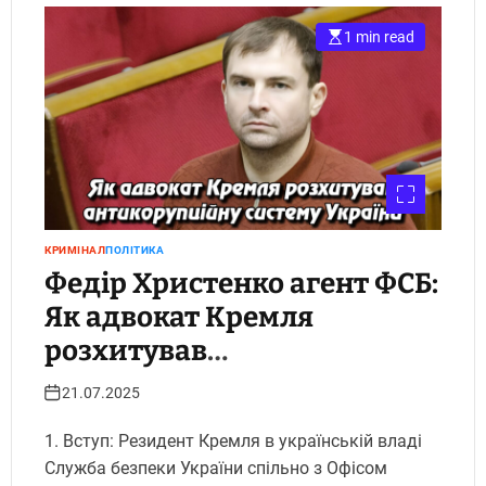
1 min read
КРИМІНАЛ
ПОЛІТИКА
Федір Христенко агент ФСБ:
Як адвокат Кремля
розхитував
антикорупційну систему
21.07.2025
України. Укрінфопрес.
1. Вступ: Резидент Кремля в українській владі
Служба безпеки України спільно з Офісом