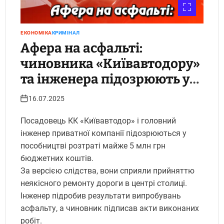
ЕКОНОМІКА
КРИМІНАЛ
Афера на асфальті:
чиновника «Київавтодору»
та інженера підозрюють у
розкраданні 5 мільйонів на
16.07.2025
неякісному ремонті дороги
Посадовець КК «Київавтодор» і головний
в центрі Києва.
інженер приватної компанії підозрюються у
Укрінфопрес.
пособництві розтраті майже 5 млн грн
бюджетних коштів.
За версією слідства, вони сприяли прийняттю
неякісного ремонту дороги в центрі столиці.
Інженер підробив результати випробувань
асфальту, а чиновник підписав акти виконаних
робіт.