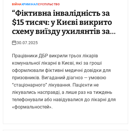
ВІЙНА
КРИМІНАЛ
СУСПІЛЬСТВО
“Фіктивна інвалідність за
$15 тисяч: у Києві викрито
схему виїзду ухилянтів за
кордон через лікарів”.
30.07.2025
Укрінфопрес.
Працівники ДБР викрили трьох лікарів
комунальної лікарні в Києві, які за гроші
оформлювали фіктивні медичні довідки для
призовників. Вигаданий діагноз — умовою
“стаціонарного” лікування. Пацієнти не
лікувались насправді, а лише раз на тиждень
телефонували або навідувалися до лікарні для
«формальностей».