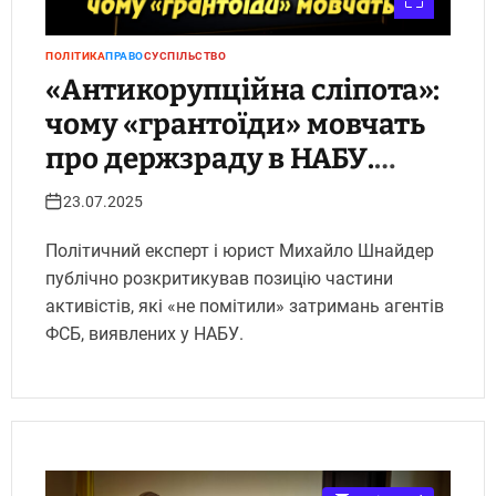
ПОЛІТИКА
ПРАВО
СУСПІЛЬСТВО
«Антикорупційна сліпота»:
чому «грантоїди» мовчать
про держзраду в НАБУ.
Укрінфопрес.
23.07.2025
Політичний експерт і юрист Михайло Шнайдер
публічно розкритикував позицію частини
активістів, які «не помітили» затримань агентів
ФСБ, виявлених у НАБУ.