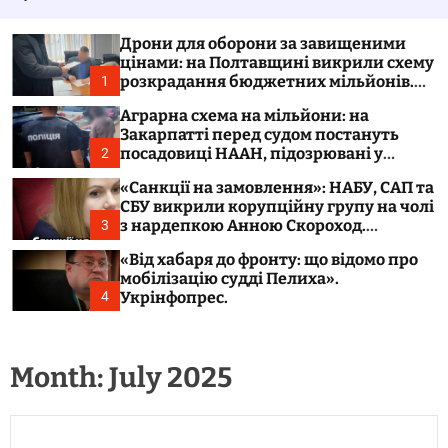
o
l
o
Дрони для оборони за завищеними
r
цінами: на Полтавщині викрили схему
m
розкрадання бюджетних мільйонів.
1
o
Укрінфопрес.
d
Аграрна схема на мільйони: на
e
Закарпатті перед судом постануть
посадовиці НААН, підозрювані у
2
розтраті 300 тонн зерна. Укрінфопрес.
«Санкції на замовлення»: НАБУ, САП та
СБУ викрили корупційну групу на чолі
з нардепкою Анною Скороход.
3
Укрінфопрес.
«Від хабаря до фронту: що відомо про
мобілізацію судді Пелиха».
Укрінфопрес.
4
Month:
July 2025