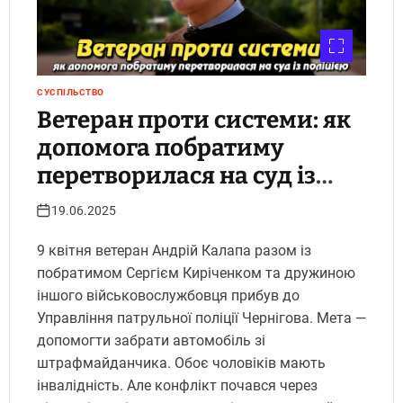
СУСПІЛЬСТВО
Ветеран проти системи: як
допомога побратиму
перетворилася на суд із
поліцією
19.06.2025
9 квітня ветеран Андрій Калапа разом із
побратимом Сергієм Киріченком та дружиною
іншого військовослужбовця прибув до
Управління патрульної поліції Чернігова. Мета —
допомогти забрати автомобіль зі
штрафмайданчика. Обоє чоловіків мають
інвалідність. Але конфлікт почався через