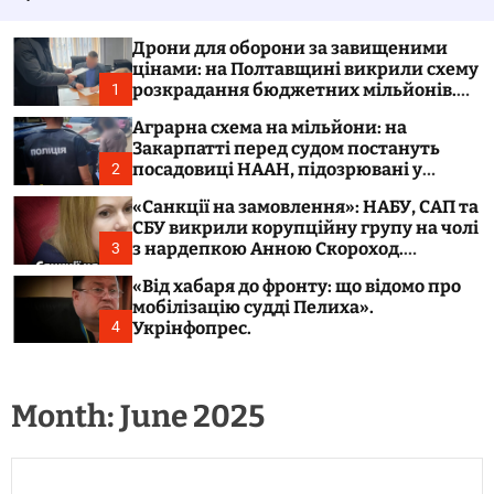
o
l
o
Дрони для оборони за завищеними
r
цінами: на Полтавщині викрили схему
m
розкрадання бюджетних мільйонів.
1
o
Укрінфопрес.
d
Аграрна схема на мільйони: на
e
Закарпатті перед судом постануть
посадовиці НААН, підозрювані у
2
розтраті 300 тонн зерна. Укрінфопрес.
«Санкції на замовлення»: НАБУ, САП та
СБУ викрили корупційну групу на чолі
з нардепкою Анною Скороход.
3
Укрінфопрес.
«Від хабаря до фронту: що відомо про
мобілізацію судді Пелиха».
Укрінфопрес.
4
Month:
June 2025