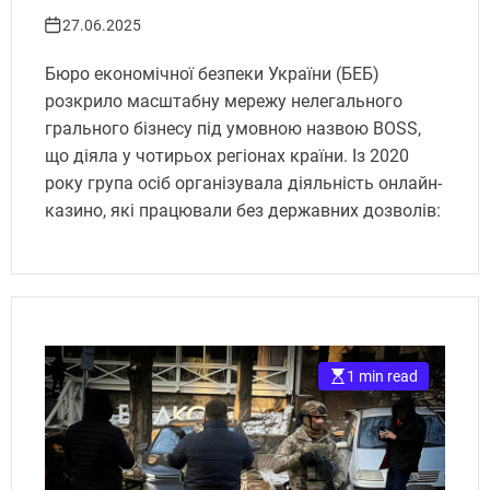
гемблінгу. Укрінфопрес.
27.06.2025
Бюро економічної безпеки України (БЕБ)
розкрило масштабну мережу нелегального
грального бізнесу під умовною назвою BOSS,
що діяла у чотирьох регіонах країни. Із 2020
року група осіб організувала діяльність онлайн-
казино, які працювали без державних дозволів:
1 min read