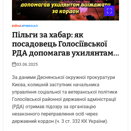
ВІЙНА
КРИМІНАЛ
Пільги за хабар: як
посадовець Голосіївської
РДА допомагав ухилянтам
виїжджати за кордон
03.06.2025
За даними Деснянської окружної прокуратури
Києва, колишній заступник начальника
управління соціальної та ветеранської політики
Голосіївської районної державної адміністрації
(РДА) отримав підозру за організацію
незаконного переправлення осіб через
державний кордон (ч. 3 ст. 332 КК України).