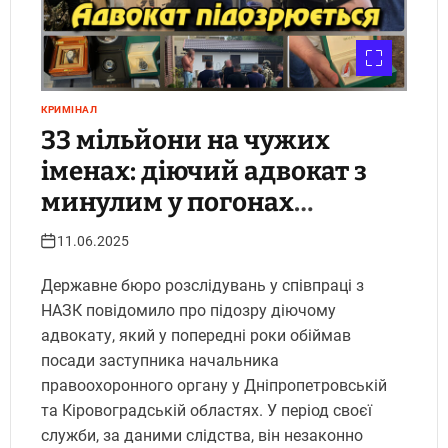
КРИМІНАЛ
33 мільйони на чужих
іменах: діючий адвокат з
минулим у погонах
підозрюється у
11.06.2025
незаконному збагаченні
Державне бюро розслідувань у співпраці з
НАЗК повідомило про підозру діючому
адвокату, який у попередні роки обіймав
посади заступника начальника
правоохоронного органу у Дніпропетровській
та Кіровоградській областях. У період своєї
служби, за даними слідства, він незаконно