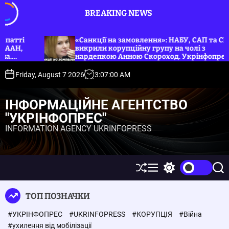
S
BREAKING NEWS
k
i
p
ії на замовлення»: НАБУ, САП та СБУ
«Від хабаря д
и корупційну групу на чолі з
t
мобілізацію с
кою Анною Скороход. Укрінфопрес.
o
c
Friday, August 7 2026
3
:
07
:
02
AM
o
n
ІНФОРМАЦІЙНЕ АГЕНТСТВО
t
"УКРІНФОПРЕС"
e
INFORMATION AGENCY UKRINFOPRESS
n
t
S
M
S
S
h
e
w
e
u
n
i
a
ТОП ПОЗНАЧКИ
ff
u
t
r
l
c
c
#УКРІНФОПРЕС
#UKRINFOPRESS
#КОРУПЦІЯ
#Війна
e
h
h
c
#ухилення від мобілізації