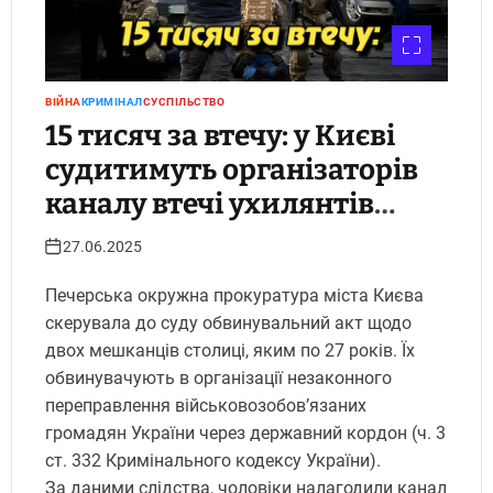
ВІЙНА
КРИМІНАЛ
СУСПІЛЬСТВО
15 тисяч за втечу: у Києві
судитимуть організаторів
каналу втечі ухилянтів
через Молдову.
27.06.2025
Укрінфопрес.
Печерська окружна прокуратура міста Києва
скерувала до суду обвинувальний акт щодо
двох мешканців столиці, яким по 27 років. Їх
обвинувачують в організації незаконного
переправлення військовозобов’язаних
громадян України через державний кордон (ч. 3
ст. 332 Кримінального кодексу України).
За даними слідства, чоловіки налагодили канал