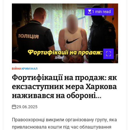
1 min read
ВІЙНА
КРИМІНАЛ
Фортифікації на продаж: як
ексзаступник мера Харкова
наживався на обороні
міста. Укрінфопрес.
29.06.2025
Правоохоронці викрили організовану групу, яка
привласнювала кошти під час облаштування