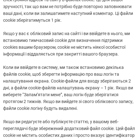
зручності, так що вам не потрібно буде повторно заповнювати
ваші дані, коли ви залишатимете наступний коментар. Ці файли
cookie зберігатимуться 1 рік.
Якщо у вас є обліковий запис на сайті і ви ввійдете в нього, ми
встановимо тимчасовий cookie для визначення підтримки
cookies вашим браузером, cookie не містить ніякої особистої
інформації і віддаляється при закритті вашого браузера.
Коли ви ввійдете в систему, ми також встановимо декілька
файлів cookie, щоб зберегти інформацію про ваш логін та
налаштування екрана. Cookie-файли для входу зберігаються 2
дні, а файли cookie-файлів налаштувань екрану – 1 рік. Якщо ви
виберете “Запам’ятати мене”, ваш логін буде зберігатися
протягом 2 тижнів. Якщо ви вийдете зі свого облікового запису,
файли cookie логіну будуть видалені.
Якщо ви редагуєте або публікуєте статтю, у вашому веб-
переглядачі буде збережений додатковий файл cookie. Цей файл
cookie не містить особистих даних і просто вказує ідентифікатор