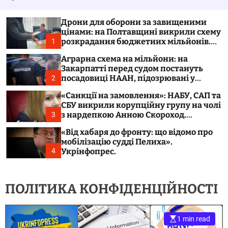
o
l
o
Дрони для оборони за завищеними
r
цінами: на Полтавщині викрили схему
m
розкрадання бюджетних мільйонів.
1
o
Укрінфопрес.
d
Аграрна схема на мільйони: на
e
Закарпатті перед судом постануть
посадовиці НААН, підозрювані у
2
розтраті 300 тонн зерна. Укрінфопрес.
«Санкції на замовлення»: НАБУ, САП та
СБУ викрили корупційну групу на чолі
з нардепкою Анною Скороход.
3
Укрінфопрес.
«Від хабаря до фронту: що відомо про
мобілізацію судді Пелиха».
Укрінфопрес.
4
ПОЛІТИКА КОНФІДЕНЦІЙНОСТІ
1 min read