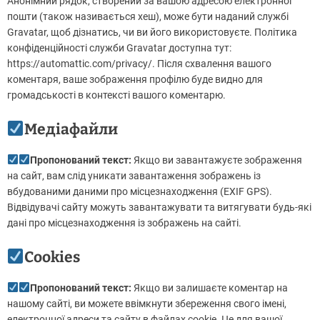
Анонімний рядок, створений за вашою адресою електронної
пошти (також називається хеш), може бути наданий службі
Gravatar, щоб дізнатись, чи ви його використовуєте. Політика
конфіденційності служби Gravatar доступна тут:
https://automattic.com/privacy/. Після схвалення вашого
коментаря, ваше зображення профілю буде видно для
громадськості в контексті вашого коментарю.
Медіафайли
Пропонований текст:
Якщо ви завантажуєте зображення
на сайт, вам слід уникати завантаження зображень із
вбудованими даними про місцезнаходження (EXIF GPS).
Відвідувачі сайту можуть завантажувати та витягувати будь-які
дані про місцезнаходження із зображень на сайті.
Cookies
Пропонований текст:
Якщо ви залишаєте коментар на
нашому сайті, ви можете ввімкнути збереження свого імені,
електронної адреси та сайту в файлах cookie. Це для вашої