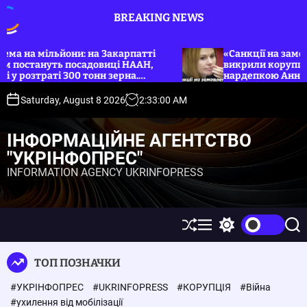
S
BREAKING NEWS
k
i
p
 мільйони: на Закарпатті
«Санкції на замовлення»
ануть посадовиці НААН,
викрили корупційну груп
t
траті 300 тонн зерна.
нардепкою Анною Скоро
o
c
Saturday, August 8 2026
2
:
33
:
00
AM
o
n
ІНФОРМАЦІЙНЕ АГЕНТСТВО
t
"УКРІНФОПРЕС"
e
INFORMATION AGENCY UKRINFOPRESS
n
t
S
M
S
S
h
e
w
e
u
n
i
a
ТОП ПОЗНАЧКИ
ff
u
t
r
l
c
c
#УКРІНФОПРЕС
#UKRINFOPRESS
#КОРУПЦІЯ
#Війна
e
h
h
c
#ухилення від мобілізації